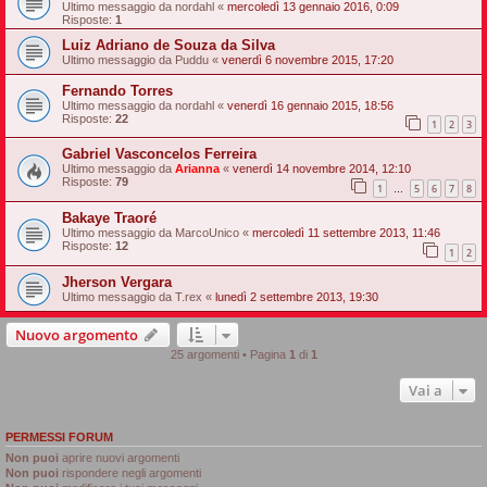
Ultimo messaggio da
nordahl
«
mercoledì 13 gennaio 2016, 0:09
Risposte:
1
Luiz Adriano de Souza da Silva
Ultimo messaggio da
Puddu
«
venerdì 6 novembre 2015, 17:20
Fernando Torres
Ultimo messaggio da
nordahl
«
venerdì 16 gennaio 2015, 18:56
Risposte:
22
1
2
3
Gabriel Vasconcelos Ferreira
Ultimo messaggio da
Arianna
«
venerdì 14 novembre 2014, 12:10
Risposte:
79
1
5
6
7
8
…
Bakaye Traoré
Ultimo messaggio da
MarcoUnico
«
mercoledì 11 settembre 2013, 11:46
Risposte:
12
1
2
Jherson Vergara
Ultimo messaggio da
T.rex
«
lunedì 2 settembre 2013, 19:30
Nuovo argomento
25 argomenti • Pagina
1
di
1
Vai a
PERMESSI FORUM
Non puoi
aprire nuovi argomenti
Non puoi
rispondere negli argomenti