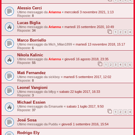
Alessio Cerci
Ultimo messaggio da
Arianna
«
mercoledì 3 novembre 2021, 1:13
Risposte:
8
Lucas Biglia
Ultimo messaggio da
Arianna
«
martedì 15 settembre 2020, 10:49
Risposte:
34
1
2
3
4
Marco Borriello
Ultimo messaggio da
Mich_Milan1899
«
martedì 13 novembre 2018, 15:17
Risposte:
6
Nikola Kalinic
Ultimo messaggio da
Arianna
«
giovedì 16 agosto 2018, 23:35
Risposte:
55
1
2
3
4
5
6
Mati Fernandez
Ultimo messaggio da
sickboy
«
martedì 5 settembre 2017, 12:02
Risposte:
8
Leonel Vangioni
Ultimo messaggio da
billyg
«
sabato 22 luglio 2017, 16:33
Risposte:
3
Michael Essien
Ultimo messaggio da
Emanuele
«
sabato 1 luglio 2017, 9:50
Risposte:
37
1
2
3
4
José Sosa
Ultimo messaggio da
Puddu
«
giovedì 1 settembre 2016, 15:54
Rodrigo Ely