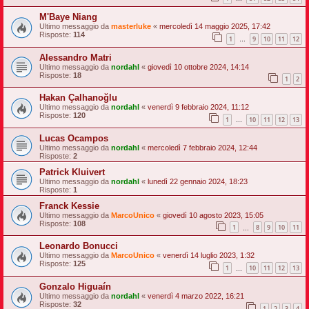
M'Baye Niang
Ultimo messaggio da
masterluke
«
mercoledì 14 maggio 2025, 17:42
Risposte:
114
1
9
10
11
12
…
Alessandro Matri
Ultimo messaggio da
nordahl
«
giovedì 10 ottobre 2024, 14:14
Risposte:
18
1
2
Hakan Çalhanoğlu
Ultimo messaggio da
nordahl
«
venerdì 9 febbraio 2024, 11:12
Risposte:
120
1
10
11
12
13
…
Lucas Ocampos
Ultimo messaggio da
nordahl
«
mercoledì 7 febbraio 2024, 12:44
Risposte:
2
Patrick Kluivert
Ultimo messaggio da
nordahl
«
lunedì 22 gennaio 2024, 18:23
Risposte:
1
Franck Kessie
Ultimo messaggio da
MarcoUnico
«
giovedì 10 agosto 2023, 15:05
Risposte:
108
1
8
9
10
11
…
Leonardo Bonucci
Ultimo messaggio da
MarcoUnico
«
venerdì 14 luglio 2023, 1:32
Risposte:
125
1
10
11
12
13
…
Gonzalo Higuaín
Ultimo messaggio da
nordahl
«
venerdì 4 marzo 2022, 16:21
Risposte:
32
1
2
3
4