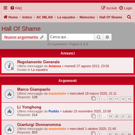
FAQ
Iscriviti
Login
C
Home
Indice
AC MILAN
La squadra
Memories
Hall Of Shame
e
Hall Of Shame
r
Cerca
Ricerca avan
Nuovo argomento
c
25 argomenti • Pagina
1
di
1
a
Annunci
Regolamento Generale
Ultimo messaggio da
Arianna
«
martedì 27 agosto 2013, 23:56
Inviato in
La squadra
Argomenti
Marco Giampaolo
Ultimo messaggio da
masterluke
«
mercoledì 18 marzo 2026, 21:11
Risposte:
128
1
10
11
12
13
…
Li Yonghong
Ultimo messaggio da
Puddu
«
sabato 15 novembre 2025, 15:08
Risposte:
214
1
19
20
21
22
…
Gianluigi Donnarumma
Ultimo messaggio da
masterluke
«
mercoledì 1 ottobre 2025, 21:40
Risposte:
833
1
81
82
83
84
…