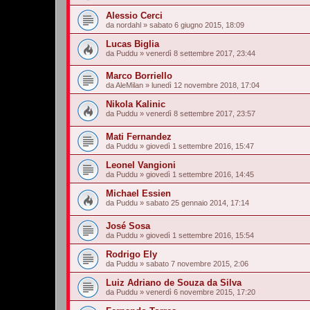
Alessio Cerci
da
nordahl
»
sabato 6 giugno 2015, 18:09
Lucas Biglia
da
Puddu
»
venerdì 8 settembre 2017, 23:44
Marco Borriello
da
AleMilan
»
lunedì 12 novembre 2018, 17:04
Nikola Kalinic
da
Puddu
»
venerdì 8 settembre 2017, 23:57
Mati Fernandez
da
Puddu
»
giovedì 1 settembre 2016, 15:47
Leonel Vangioni
da
Puddu
»
giovedì 1 settembre 2016, 14:45
Michael Essien
da
Puddu
»
sabato 25 gennaio 2014, 17:14
José Sosa
da
Puddu
»
giovedì 1 settembre 2016, 15:54
Rodrigo Ely
da
Puddu
»
sabato 7 novembre 2015, 2:06
Luiz Adriano de Souza da Silva
da
Puddu
»
venerdì 6 novembre 2015, 17:20