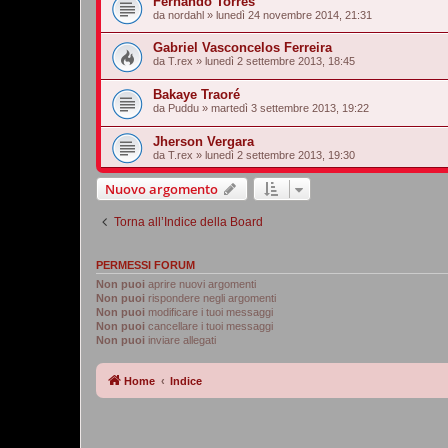
Fernando Torres
da
nordahl
»
lunedì 24 novembre 2014, 21:31
Gabriel Vasconcelos Ferreira
da
T.rex
»
lunedì 2 settembre 2013, 18:45
Bakaye Traoré
da
Puddu
»
martedì 3 settembre 2013, 19:22
Jherson Vergara
da
T.rex
»
lunedì 2 settembre 2013, 19:30
Nuovo argomento
Torna all’Indice della Board
PERMESSI FORUM
Non puoi
aprire nuovi argomenti
Non puoi
rispondere negli argomenti
Non puoi
modificare i tuoi messaggi
Non puoi
cancellare i tuoi messaggi
Non puoi
inviare allegati
Home
Indice