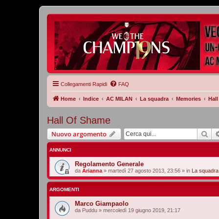
Collegamenti Rapidi
FAQ
Home
Indice
AC MILAN
La squadra
Memories
Hal
Hall Of Shame
Cer
Nuovo argomento
ANNUNCI
Regolamento Generale
da
Arianna
»
martedì 27 agosto 2013, 23:56
» in
La squadra
ARGOMENTI
Marco Giampaolo
da
Puddu
»
mercoledì 19 giugno 2019, 21:17