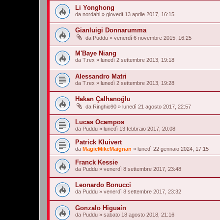
Li Yonghong
da
nordahl
»
giovedì 13 aprile 2017, 16:15
Gianluigi Donnarumma
da
Puddu
»
venerdì 6 novembre 2015, 16:25
M'Baye Niang
da
T.rex
»
lunedì 2 settembre 2013, 19:18
Alessandro Matri
da
T.rex
»
lunedì 2 settembre 2013, 19:28
Hakan Çalhanoğlu
da
Ringhio90
»
lunedì 21 agosto 2017, 22:57
Lucas Ocampos
da
Puddu
»
lunedì 13 febbraio 2017, 20:08
Patrick Kluivert
da
MagicMikeMaignan
»
lunedì 22 gennaio 2024, 17:15
Franck Kessie
da
Puddu
»
venerdì 8 settembre 2017, 23:48
Leonardo Bonucci
da
Puddu
»
venerdì 8 settembre 2017, 23:32
Gonzalo Higuaín
da
Puddu
»
sabato 18 agosto 2018, 21:16