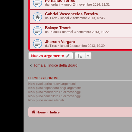
Fernando Torres
da
nordahl
»
lunedì 24 novembre 2014, 21:31
Gabriel Vasconcelos Ferreira
da
T.rex
»
lunedì 2 settembre 2013, 18:45
Bakaye Traoré
da
Puddu
»
martedì 3 settembre 2013, 19:22
Jherson Vergara
da
T.rex
»
lunedì 2 settembre 2013, 19:30
Nuovo argomento
Torna all’Indice della Board
PERMESSI FORUM
Non puoi
aprire nuovi argomenti
Non puoi
rispondere negli argomenti
Non puoi
modificare i tuoi messaggi
Non puoi
cancellare i tuoi messaggi
Non puoi
inviare allegati
Home
Indice