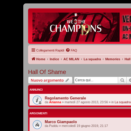
Collegamenti Rapidi
FAQ
Home
Indice
AC MILAN
La squadra
Memories
Hal
Hall Of Shame
Cer
Nuovo argomento
ANNUNCI
Regolamento Generale
da
Arianna
»
martedì 27 agosto 2013, 23:56
» in
La squadra
ARGOMENTI
Marco Giampaolo
da
Puddu
»
mercoledì 19 giugno 2019, 21:17