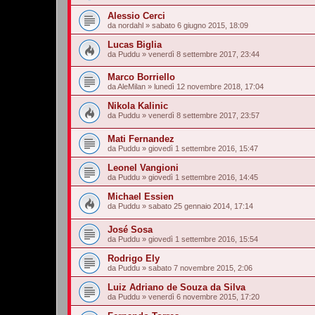
Alessio Cerci
da
nordahl
»
sabato 6 giugno 2015, 18:09
Lucas Biglia
da
Puddu
»
venerdì 8 settembre 2017, 23:44
Marco Borriello
da
AleMilan
»
lunedì 12 novembre 2018, 17:04
Nikola Kalinic
da
Puddu
»
venerdì 8 settembre 2017, 23:57
Mati Fernandez
da
Puddu
»
giovedì 1 settembre 2016, 15:47
Leonel Vangioni
da
Puddu
»
giovedì 1 settembre 2016, 14:45
Michael Essien
da
Puddu
»
sabato 25 gennaio 2014, 17:14
José Sosa
da
Puddu
»
giovedì 1 settembre 2016, 15:54
Rodrigo Ely
da
Puddu
»
sabato 7 novembre 2015, 2:06
Luiz Adriano de Souza da Silva
da
Puddu
»
venerdì 6 novembre 2015, 17:20