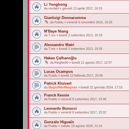
Li Yonghong
da
nordahl
»
giovedì 13 aprile 2017, 16:15
Gianluigi Donnarumma
da
Puddu
»
venerdì 6 novembre 2015, 16:25
M'Baye Niang
da
T.rex
»
lunedì 2 settembre 2013, 19:18
Alessandro Matri
da
T.rex
»
lunedì 2 settembre 2013, 19:28
Hakan Çalhanoğlu
da
Ringhio90
»
lunedì 21 agosto 2017, 22:57
Lucas Ocampos
da
Puddu
»
lunedì 13 febbraio 2017, 20:08
Patrick Kluivert
da
MagicMikeMaignan
»
lunedì 22 gennaio 2024, 17:15
Franck Kessie
da
Puddu
»
venerdì 8 settembre 2017, 23:48
Leonardo Bonucci
da
Puddu
»
venerdì 8 settembre 2017, 23:32
Gonzalo Higuaín
da
Puddu
»
sabato 18 agosto 2018, 21:16