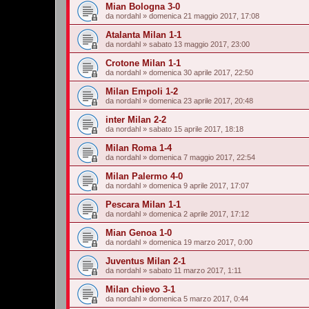
Mian Bologna 3-0
da
nordahl
»
domenica 21 maggio 2017, 17:08
Atalanta Milan 1-1
da
nordahl
»
sabato 13 maggio 2017, 23:00
Crotone Milan 1-1
da
nordahl
»
domenica 30 aprile 2017, 22:50
Milan Empoli 1-2
da
nordahl
»
domenica 23 aprile 2017, 20:48
inter Milan 2-2
da
nordahl
»
sabato 15 aprile 2017, 18:18
Milan Roma 1-4
da
nordahl
»
domenica 7 maggio 2017, 22:54
Milan Palermo 4-0
da
nordahl
»
domenica 9 aprile 2017, 17:07
Pescara Milan 1-1
da
nordahl
»
domenica 2 aprile 2017, 17:12
Mian Genoa 1-0
da
nordahl
»
domenica 19 marzo 2017, 0:00
Juventus Milan 2-1
da
nordahl
»
sabato 11 marzo 2017, 1:11
Milan chievo 3-1
da
nordahl
»
domenica 5 marzo 2017, 0:44