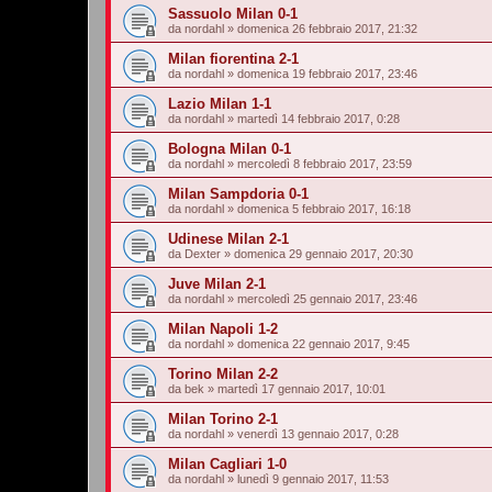
Sassuolo Milan 0-1
da
nordahl
»
domenica 26 febbraio 2017, 21:32
Milan fiorentina 2-1
da
nordahl
»
domenica 19 febbraio 2017, 23:46
Lazio Milan 1-1
da
nordahl
»
martedì 14 febbraio 2017, 0:28
Bologna Milan 0-1
da
nordahl
»
mercoledì 8 febbraio 2017, 23:59
Milan Sampdoria 0-1
da
nordahl
»
domenica 5 febbraio 2017, 16:18
Udinese Milan 2-1
da
Dexter
»
domenica 29 gennaio 2017, 20:30
Juve Milan 2-1
da
nordahl
»
mercoledì 25 gennaio 2017, 23:46
Milan Napoli 1-2
da
nordahl
»
domenica 22 gennaio 2017, 9:45
Torino Milan 2-2
da
bek
»
martedì 17 gennaio 2017, 10:01
Milan Torino 2-1
da
nordahl
»
venerdì 13 gennaio 2017, 0:28
Milan Cagliari 1-0
da
nordahl
»
lunedì 9 gennaio 2017, 11:53