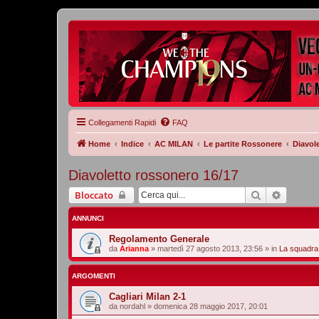
Collegamenti Rapidi
FAQ
Home
Indice
AC MILAN
Le partite Rossonere
Diavol
Diavoletto rossonero 16/17
Cerca
Ricerca
Bloccato
ANNUNCI
Regolamento Generale
da
Arianna
»
martedì 27 agosto 2013, 23:56
» in
La squadra
ARGOMENTI
Cagliari Milan 2-1
da
nordahl
»
domenica 28 maggio 2017, 20:01