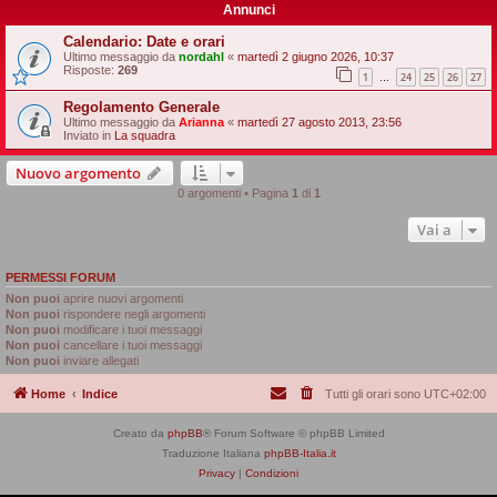
Annunci
Calendario: Date e orari
Ultimo messaggio da
nordahl
«
martedì 2 giugno 2026, 10:37
Risposte:
269
1
24
25
26
27
…
Regolamento Generale
Ultimo messaggio da
Arianna
«
martedì 27 agosto 2013, 23:56
Inviato in
La squadra
Nuovo argomento
0 argomenti • Pagina
1
di
1
Vai a
PERMESSI FORUM
Non puoi
aprire nuovi argomenti
Non puoi
rispondere negli argomenti
Non puoi
modificare i tuoi messaggi
Non puoi
cancellare i tuoi messaggi
Non puoi
inviare allegati
Home
Indice
Tutti gli orari sono
UTC+02:00
Creato da
phpBB
® Forum Software © phpBB Limited
Traduzione Italiana
phpBB-Italia.it
Privacy
|
Condizioni