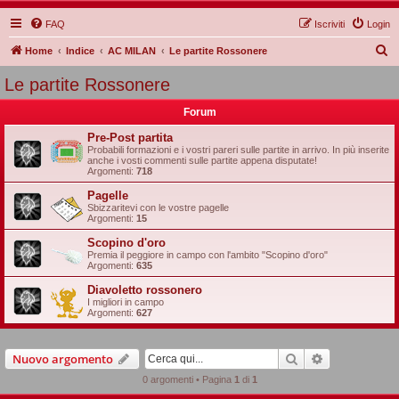
FAQ
Iscriviti
Login
C
Home
Indice
AC MILAN
Le partite Rossonere
e
Le partite Rossonere
r
Forum
c
a
Pre-Post partita
Probabili formazioni e i vostri pareri sulle partite in arrivo. In più inserite
anche i vosti commenti sulle partite appena disputate!
Argomenti:
718
Pagelle
Sbizzaritevi con le vostre pagelle
Argomenti:
15
Scopino d'oro
Premia il peggiore in campo con l'ambito "Scopino d'oro"
Argomenti:
635
Diavoletto rossonero
I migliori in campo
Argomenti:
627
Cerca
Ricerca avan
Nuovo argomento
0 argomenti • Pagina
1
di
1