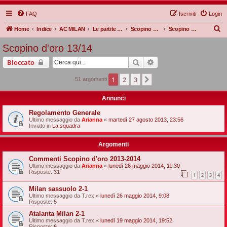
FAQ
Iscriviti
Login
C
Home
Indice
AC MILAN
Le partite Rossonere
Scopino d'oro
Scopino d'oro 13/14
e
Scopino d'oro 13/14
r
Cerca
Ricerca avanzata
Bloccato
c
a
1
2
3
Prossimo
51 argomenti
Annunci
Regolamento Generale
Ultimo messaggio da
Arianna
«
martedì 27 agosto 2013, 23:56
Inviato in
La squadra
Argomenti
Commenti Scopino d'oro 2013-2014
Ultimo messaggio da
Arianna
«
lunedì 26 maggio 2014, 11:30
Risposte:
31
1
2
3
4
Milan sassuolo 2-1
Ultimo messaggio da
T.rex
«
lunedì 26 maggio 2014, 9:08
Risposte:
5
Atalanta Milan 2-1
Ultimo messaggio da
T.rex
«
lunedì 19 maggio 2014, 19:52
Risposte:
6