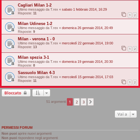
Cagliari Milan 1-2
Ultimo messaggio da
T.rex
«
sabato 1 febbraio 2014, 16:29
Risposte:
11
1
2
Milan Udinese 1-2
Ultimo messaggio da
T.rex
«
domenica 26 gennaio 2014, 20:49
Risposte:
9
Milan - verona 1 - 0
Ultimo messaggio da
T.rex
«
mercoledì 22 gennaio 2014, 19:00
Risposte:
13
1
2
Milan spezia 3-1
Ultimo messaggio da
T.rex
«
domenica 19 gennaio 2014, 20:30
Risposte:
8
Sassuolo Milan 4-3
Ultimo messaggio da
T.rex
«
mercoledì 15 gennaio 2014, 17:03
Risposte:
11
1
2
Bloccato
1
2
3
Prossimo
51 argomenti
Vai a
PERMESSI FORUM
Non puoi
aprire nuovi argomenti
Non puoi
rispondere negli argomenti