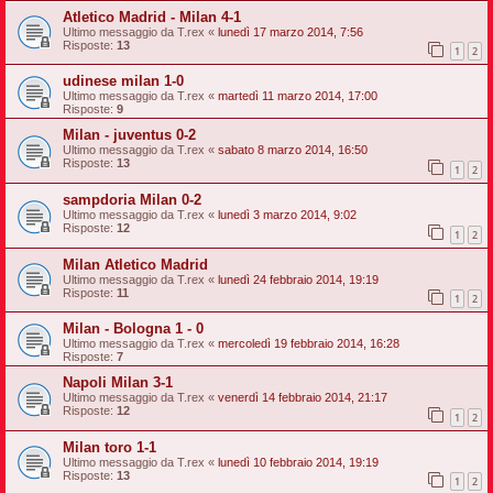
Atletico Madrid - Milan 4-1
Ultimo messaggio da
T.rex
«
lunedì 17 marzo 2014, 7:56
Risposte:
13
1
2
udinese milan 1-0
Ultimo messaggio da
T.rex
«
martedì 11 marzo 2014, 17:00
Risposte:
9
Milan - juventus 0-2
Ultimo messaggio da
T.rex
«
sabato 8 marzo 2014, 16:50
Risposte:
13
1
2
sampdoria Milan 0-2
Ultimo messaggio da
T.rex
«
lunedì 3 marzo 2014, 9:02
Risposte:
12
1
2
Milan Atletico Madrid
Ultimo messaggio da
T.rex
«
lunedì 24 febbraio 2014, 19:19
Risposte:
11
1
2
Milan - Bologna 1 - 0
Ultimo messaggio da
T.rex
«
mercoledì 19 febbraio 2014, 16:28
Risposte:
7
Napoli Milan 3-1
Ultimo messaggio da
T.rex
«
venerdì 14 febbraio 2014, 21:17
Risposte:
12
1
2
Milan toro 1-1
Ultimo messaggio da
T.rex
«
lunedì 10 febbraio 2014, 19:19
Risposte:
13
1
2