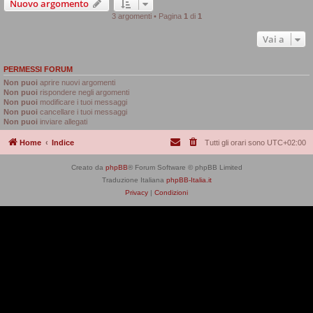
Nuovo argomento
3 argomenti • Pagina
1
di
1
Vai a
PERMESSI FORUM
Non puoi
aprire nuovi argomenti
Non puoi
rispondere negli argomenti
Non puoi
modificare i tuoi messaggi
Non puoi
cancellare i tuoi messaggi
Non puoi
inviare allegati
Home
Indice
Tutti gli orari sono
UTC+02:00
Creato da
phpBB
® Forum Software © phpBB Limited
Traduzione Italiana
phpBB-Italia.it
Privacy
|
Condizioni