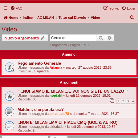
FAQ
Iscriviti
Login
C
Home
Indice
AC MILAN
Tutto sul Diavolo
Video
e
Video
r
Cerca
Ricerca avan
Nuovo argomento
c
3 argomenti • Pagina
1
di
1
a
Annunci
Regolamento Generale
Ultimo messaggio da
Arianna
«
martedì 27 agosto 2013, 23:56
Inviato in
La squadra
Argomenti
"...NOI SIAMO IL MILAN....E VOI NON SIETE UN CAZZO !"
Ultimo messaggio da
nordahl
«
lunedì 12 gennaio 2026, 18:01
Risposte:
38
1
2
3
4
Maldini, che partita era?
Ultimo messaggio da
emanuele78
«
domenica 7 marzo 2021, 16:37
..NON E' MILAN...MA CI PIACE CMQ (GOL & ALTRO)
Ultimo messaggio da
akirafudo
«
lunedì 23 settembre 2013, 10:34
Risposte:
2