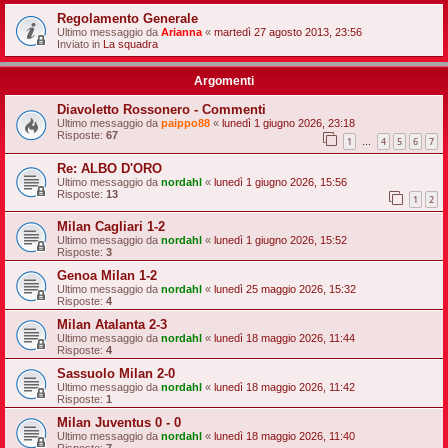
Regolamento Generale
Ultimo messaggio da
Arianna
«
martedì 27 agosto 2013, 23:56
Inviato in
La squadra
Argomenti
Diavoletto Rossonero - Commenti
Ultimo messaggio da
paippo88
«
lunedì 1 giugno 2026, 23:18
Risposte:
67
1
4
5
6
7
…
Re: ALBO D'ORO
Ultimo messaggio da
nordahl
«
lunedì 1 giugno 2026, 15:56
Risposte:
13
1
2
Milan Cagliari 1-2
Ultimo messaggio da
nordahl
«
lunedì 1 giugno 2026, 15:52
Risposte:
3
Genoa Milan 1-2
Ultimo messaggio da
nordahl
«
lunedì 25 maggio 2026, 15:32
Risposte:
4
Milan Atalanta 2-3
Ultimo messaggio da
nordahl
«
lunedì 18 maggio 2026, 11:44
Risposte:
4
Sassuolo Milan 2-0
Ultimo messaggio da
nordahl
«
lunedì 18 maggio 2026, 11:42
Risposte:
1
Milan Juventus 0 - 0
Ultimo messaggio da
nordahl
«
lunedì 18 maggio 2026, 11:40