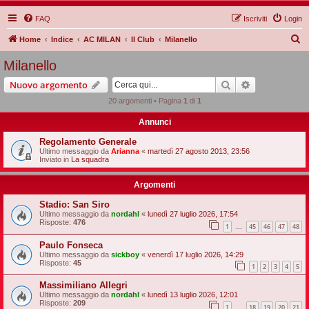
FAQ
Iscriviti
Login
C
Home
Indice
AC MILAN
Il Club
Milanello
e
Milanello
r
Cerca
Ricerca avan
Nuovo argomento
c
20 argomenti • Pagina
1
di
1
a
Annunci
Regolamento Generale
Ultimo messaggio da
Arianna
«
martedì 27 agosto 2013, 23:56
Inviato in
La squadra
Argomenti
Stadio: San Siro
Ultimo messaggio da
nordahl
«
lunedì 27 luglio 2026, 17:54
Risposte:
476
1
45
46
47
48
…
Paulo Fonseca
Ultimo messaggio da
sickboy
«
venerdì 17 luglio 2026, 14:29
Risposte:
45
1
2
3
4
5
Massimiliano Allegri
Ultimo messaggio da
nordahl
«
lunedì 13 luglio 2026, 12:01
Risposte:
209
1
18
19
20
21
…