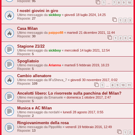
Risposte:
95
1
7
8
9
10
…
I nostri giovini in giro
Ultimo messaggio da
sickboy
«
giovedì 18 luglio 2024, 14:25
Risposte:
27
1
2
3
Casa Milan
Ultimo messaggio da
paippo88
«
martedì 21 dicembre 2021, 11:44
Risposte:
30
1
2
3
4
Stagione 21/22
Ultimo messaggio da
sickboy
«
mercoledì 14 luglio 2021, 12:54
Risposte:
5
Spogliatoio
Ultimo messaggio da
Arianna
«
martedì 5 febbraio 2019, 16:23
Risposte:
5
Cambio allenatore
Ultimo messaggio da
IlFuSheva_7
«
giovedì 30 novembre 2017, 0:02
Risposte:
109
1
8
9
10
11
…
Ancelotti libero: Lo rivorreste sulla panchina del Milan?
Ultimo messaggio da
Emanuele
«
domenica 1 ottobre 2017, 2:47
Risposte:
5
Musica e AC Milan
Ultimo messaggio da
nordahl
«
lunedì 28 agosto 2017, 0:55
Risposte:
2
Ringiovanimento della rosa
Ultimo messaggio da
PippoMio
«
venerdì 19 febbraio 2016, 12:49
Risposte:
13
1
2