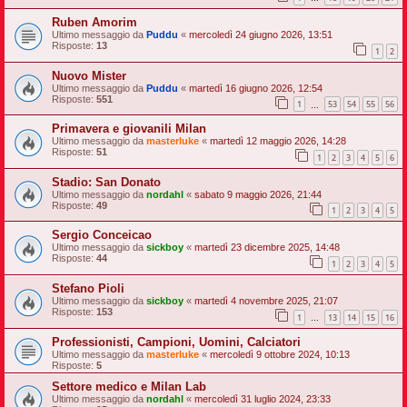
Ruben Amorim
Ultimo messaggio da
Puddu
«
mercoledì 24 giugno 2026, 13:51
Risposte:
13
1
2
Nuovo Mister
Ultimo messaggio da
Puddu
«
martedì 16 giugno 2026, 12:54
Risposte:
551
1
53
54
55
56
…
Primavera e giovanili Milan
Ultimo messaggio da
masterluke
«
martedì 12 maggio 2026, 14:28
Risposte:
51
1
2
3
4
5
6
Stadio: San Donato
Ultimo messaggio da
nordahl
«
sabato 9 maggio 2026, 21:44
Risposte:
49
1
2
3
4
5
Sergio Conceicao
Ultimo messaggio da
sickboy
«
martedì 23 dicembre 2025, 14:48
Risposte:
44
1
2
3
4
5
Stefano Pioli
Ultimo messaggio da
sickboy
«
martedì 4 novembre 2025, 21:07
Risposte:
153
1
13
14
15
16
…
Professionisti, Campioni, Uomini, Calciatori
Ultimo messaggio da
masterluke
«
mercoledì 9 ottobre 2024, 10:13
Risposte:
5
Settore medico e Milan Lab
Ultimo messaggio da
nordahl
«
mercoledì 31 luglio 2024, 23:33