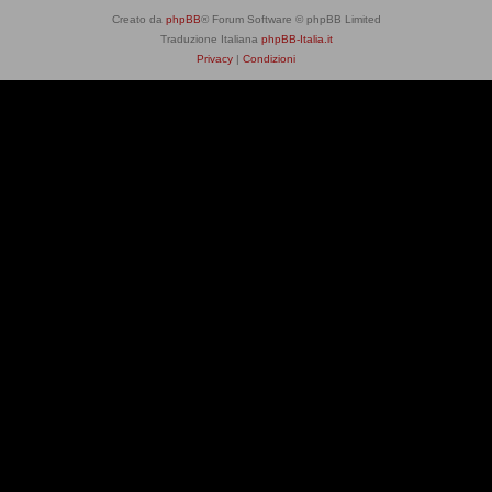
Creato da
phpBB
® Forum Software © phpBB Limited
Traduzione Italiana
phpBB-Italia.it
Privacy
|
Condizioni