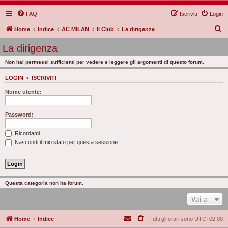
FAQ
Iscriviti
Login
C
Home
Indice
AC MILAN
Il Club
La dirigenza
e
La dirigenza
r
Non hai permessi sufficienti per vedere e leggere gli argomenti di questo forum.
c
a
LOGIN
•
ISCRIVITI
Nome utente:
Password:
Ricordami
Nascondi il mio stato per questa sessione
Questa categoria non ha forum.
Vai a
Home
Indice
Tutti gli orari sono
UTC+02:00