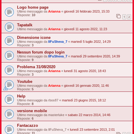
Logo home page
Ultimo messaggio da
Arianna
«
giovedì 16 febbraio 2023, 15:33
Risposte:
10
1
2
Tapatalk
Ultimo messaggio da
Arianna
«
giovedì 11 agosto 2022, 11:23
Dimensione icone
Ultimo messaggio da
IlFuSheva_7
«
martedì 5 luglio 2022, 14:29
Risposte:
3
Nessun forum dopo login
Ultimo messaggio da
IlFuSheva_7
«
martedì 29 settembre 2020, 14:39
Risposte:
9
Problema 31/08/2020
Ultimo messaggio da
Arianna
«
lunedì 31 agosto 2020, 18:43
Risposte:
3
Youtube
Ultimo messaggio da
Arianna
«
giovedì 16 gennaio 2020, 11:46
Risposte:
5
Help
Ultimo messaggio da
rbos87
«
martedì 23 giugno 2015, 18:12
Risposte:
8
versione mobile
Ultimo messaggio da
masterluke
«
sabato 22 marzo 2014, 14:46
Risposte:
6
Fantacazzo
Ultimo messaggio da
IlFuSheva_7
«
lunedì 23 settembre 2013, 2:01
Risposte:
11