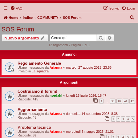
FAQ
Iscriviti
Login
C
Home
Indice
COMMUNITY
SOS Forum
e
SOS Forum
r
Cerca
Ricerca avan
Nuovo argomento
c
12 argomenti • Pagina
1
di
1
a
Annunci
Regolamento Generale
Ultimo messaggio da
Arianna
«
martedì 27 agosto 2013, 23:56
Inviato in
La squadra
Argomenti
Costruiamo il forum!
Ultimo messaggio da
nordahl
«
lunedì 13 luglio 2026, 18:47
Risposte:
415
1
39
40
41
42
…
Aggiornamento
Ultimo messaggio da
Arianna
«
domenica 14 settembre 2025, 8:38
Risposte:
45
1
2
3
4
5
Problema tecnico
Ultimo messaggio da
Arianna
«
mercoledì 3 maggio 2023, 21:01
Risposte:
59
1
2
3
4
5
6