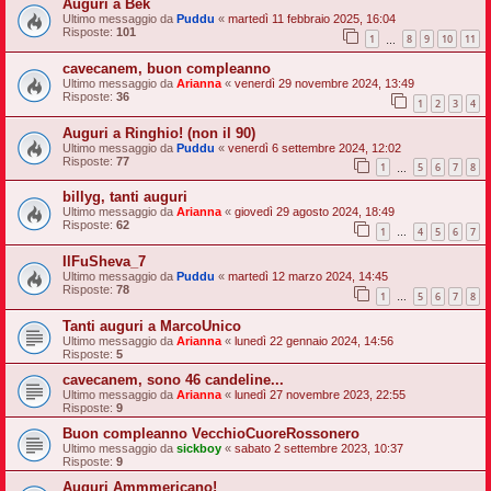
Auguri a Bek
Ultimo messaggio da
Puddu
«
martedì 11 febbraio 2025, 16:04
Risposte:
101
1
8
9
10
11
…
cavecanem, buon compleanno
Ultimo messaggio da
Arianna
«
venerdì 29 novembre 2024, 13:49
Risposte:
36
1
2
3
4
Auguri a Ringhio! (non il 90)
Ultimo messaggio da
Puddu
«
venerdì 6 settembre 2024, 12:02
Risposte:
77
1
5
6
7
8
…
billyg, tanti auguri
Ultimo messaggio da
Arianna
«
giovedì 29 agosto 2024, 18:49
Risposte:
62
1
4
5
6
7
…
IlFuSheva_7
Ultimo messaggio da
Puddu
«
martedì 12 marzo 2024, 14:45
Risposte:
78
1
5
6
7
8
…
Tanti auguri a MarcoUnico
Ultimo messaggio da
Arianna
«
lunedì 22 gennaio 2024, 14:56
Risposte:
5
cavecanem, sono 46 candeline...
Ultimo messaggio da
Arianna
«
lunedì 27 novembre 2023, 22:55
Risposte:
9
Buon compleanno VecchioCuoreRossonero
Ultimo messaggio da
sickboy
«
sabato 2 settembre 2023, 10:37
Risposte:
9
Auguri Ammmericano!