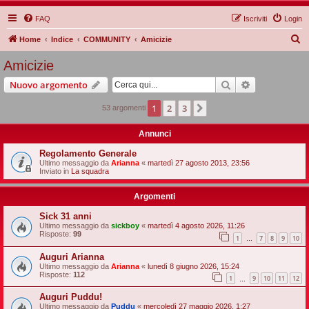
FAQ
Iscriviti
Login
C
Home
Indice
COMMUNITY
Amicizie
e
Amicizie
r
Cerca
Ricerca avan
Nuovo argomento
c
a
1
2
3
Prossimo
53 argomenti
Annunci
Regolamento Generale
Ultimo messaggio da
Arianna
«
martedì 27 agosto 2013, 23:56
Inviato in
La squadra
Argomenti
Sick 31 anni
Ultimo messaggio da
sickboy
«
martedì 4 agosto 2026, 11:26
Risposte:
99
1
7
8
9
10
…
Auguri Arianna
Ultimo messaggio da
Arianna
«
lunedì 8 giugno 2026, 15:24
Risposte:
112
1
9
10
11
12
…
Auguri Puddu!
Ultimo messaggio da
Puddu
«
mercoledì 27 maggio 2026, 1:27