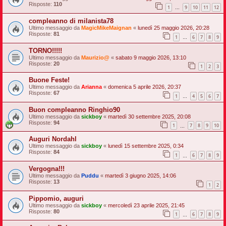
Risposte:
110
1
9
10
11
12
…
compleanno di milanista78
Ultimo messaggio da
MagicMikeMaignan
«
lunedì 25 maggio 2026, 20:28
Risposte:
81
1
6
7
8
9
…
TORNO!!!!!
Ultimo messaggio da
Maurizio@
«
sabato 9 maggio 2026, 13:10
Risposte:
20
1
2
3
Buone Feste!
Ultimo messaggio da
Arianna
«
domenica 5 aprile 2026, 20:37
Risposte:
67
1
4
5
6
7
…
Buon compleanno Ringhio90
Ultimo messaggio da
sickboy
«
martedì 30 settembre 2025, 20:08
Risposte:
94
1
7
8
9
10
…
Auguri Nordahl
Ultimo messaggio da
sickboy
«
lunedì 15 settembre 2025, 0:34
Risposte:
84
1
6
7
8
9
…
Vergogna!!!
Ultimo messaggio da
Puddu
«
martedì 3 giugno 2025, 14:06
Risposte:
13
1
2
Pippomio, auguri
Ultimo messaggio da
sickboy
«
mercoledì 23 aprile 2025, 21:45
Risposte:
80
1
6
7
8
9
…