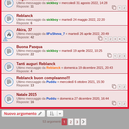
Ultimo messaggio da
sickboy
«
mercoledì 31 agosto 2022, 14:28
Risposte:
11
1
2
Reblanck
Ultimo messaggio da
sickboy
«
martedì 24 maggio 2022, 22:20
Risposte:
6
Akira, 37
Ultimo messaggio da
IlFuSheva_7
«
martedì 26 aprile 2022, 20:49
Risposte:
42
1
2
3
4
5
Buona Pasqua
Ultimo messaggio da
sickboy
«
martedì 19 aprile 2022, 10:25
Risposte:
22
1
2
3
Tanti auguri Reblanck
Ultimo messaggio da
Reblanck
«
domenica 19 dicembre 2021, 20:43
Risposte:
4
Reblanck buon compleanno!!!
Ultimo messaggio da
Puddu
«
mercoledì 6 ottobre 2021, 15:30
Risposte:
13
1
2
Natale 2015
Ultimo messaggio da
Puddu
«
domenica 27 dicembre 2020, 16:44
Risposte:
16
1
2
Nuovo argomento
1
2
3
Prossimo
53 argomenti