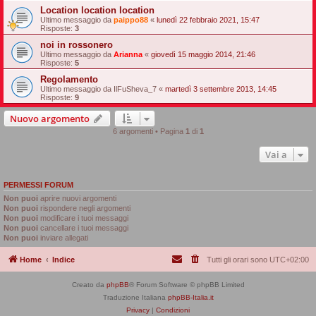
Location location location
Ultimo messaggio da
paippo88
«
lunedì 22 febbraio 2021, 15:47
Risposte:
3
noi in rossonero
Ultimo messaggio da
Arianna
«
giovedì 15 maggio 2014, 21:46
Risposte:
5
Regolamento
Ultimo messaggio da
IlFuSheva_7
«
martedì 3 settembre 2013, 14:45
Risposte:
9
Nuovo argomento
6 argomenti • Pagina
1
di
1
Vai a
PERMESSI FORUM
Non puoi
aprire nuovi argomenti
Non puoi
rispondere negli argomenti
Non puoi
modificare i tuoi messaggi
Non puoi
cancellare i tuoi messaggi
Non puoi
inviare allegati
Home
Indice
Tutti gli orari sono
UTC+02:00
Creato da
phpBB
® Forum Software © phpBB Limited
Traduzione Italiana
phpBB-Italia.it
Privacy
|
Condizioni