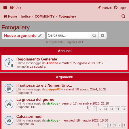
FAQ
Iscriviti
Login
C
Home
Indice
COMMUNITY
Fotogallery
e
Fotogallery
r
Cerca
Ricerca avan
Nuovo argomento
c
6 argomenti • Pagina
1
di
1
a
Annunci
Regolamento Generale
Ultimo messaggio da
Arianna
«
martedì 27 agosto 2013, 23:56
Inviato in
La squadra
Argomenti
Il sottoscritto e 3 Numeri Uno...
Ultimo messaggio da
paippo88
«
venerdì 30 agosto 2024, 10:31
Risposte:
6
La gnocca del giorno
Ultimo messaggio da
sickboy
«
venerdì 17 novembre 2023, 21:10
Risposte:
141
1
12
13
14
15
…
Calciatori nudi
Ultimo messaggio da
sickboy
«
mercoledì 18 maggio 2022, 18:30
Risposte:
45
1
2
3
4
5