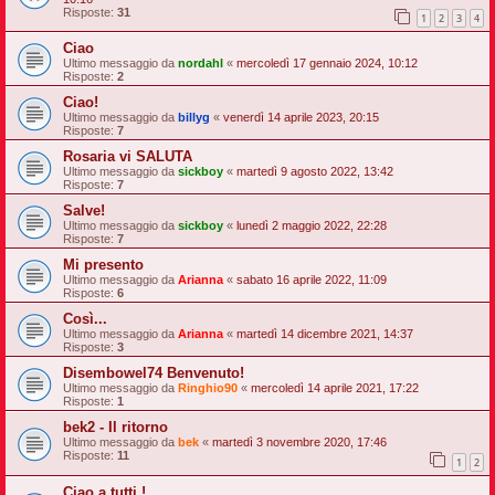
Risposte:
31
1
2
3
4
Ciao
Ultimo messaggio da
nordahl
«
mercoledì 17 gennaio 2024, 10:12
Risposte:
2
Ciao!
Ultimo messaggio da
billyg
«
venerdì 14 aprile 2023, 20:15
Risposte:
7
Rosaria vi SALUTA
Ultimo messaggio da
sickboy
«
martedì 9 agosto 2022, 13:42
Risposte:
7
Salve!
Ultimo messaggio da
sickboy
«
lunedì 2 maggio 2022, 22:28
Risposte:
7
Mi presento
Ultimo messaggio da
Arianna
«
sabato 16 aprile 2022, 11:09
Risposte:
6
Così...
Ultimo messaggio da
Arianna
«
martedì 14 dicembre 2021, 14:37
Risposte:
3
Disembowel74 Benvenuto!
Ultimo messaggio da
Ringhio90
«
mercoledì 14 aprile 2021, 17:22
Risposte:
1
bek2 - Il ritorno
Ultimo messaggio da
bek
«
martedì 3 novembre 2020, 17:46
Risposte:
11
1
2
Ciao a tutti !