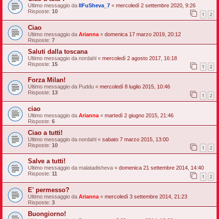
Ultimo messaggio da
IlFuSheva_7
«
mercoledì 2 settembre 2020, 9:26
Risposte:
10
1
2
Ciao
Ultimo messaggio da
Arianna
«
domenica 17 marzo 2019, 20:12
Risposte:
7
Saluti dalla toscana
Ultimo messaggio da
nordahl
«
mercoledì 2 agosto 2017, 16:18
Risposte:
15
1
2
Forza Milan!
Ultimo messaggio da
Puddu
«
mercoledì 8 luglio 2015, 10:46
Risposte:
13
1
2
ciao
Ultimo messaggio da
Arianna
«
martedì 2 giugno 2015, 21:46
Risposte:
6
Ciao a tutti!
Ultimo messaggio da
nordahl
«
sabato 7 marzo 2015, 13:00
Risposte:
10
1
2
Salve a tutti!
Ultimo messaggio da
malatadisheva
«
domenica 21 settembre 2014, 14:40
Risposte:
11
1
2
E' permesso?
Ultimo messaggio da
Arianna
«
mercoledì 3 settembre 2014, 21:23
Risposte:
3
Buongiorno!