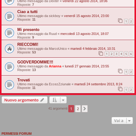
Ultimo messaggio da
Dexter
«
venerdì 22 agosto 2014, 18:06
Risposte:
7
Ciao a tutti
Ultimo messaggio da
sickboy
«
venerdì 15 agosto 2014, 23:00
Risposte:
11
1
2
Mi presento
Ultimo messaggio da
Ruud
«
mercoledì 13 agosto 2014, 18:07
Risposte:
9
RIECCOMI!
Ultimo messaggio da
MarcoUnico
«
martedì 4 febbraio 2014, 10:31
Risposte:
53
1
2
3
4
5
6
GODVERDOMME!!!
Ultimo messaggio da
Arianna
«
lunedì 27 gennaio 2014, 23:55
Risposte:
13
1
2
Trovati
Ultimo messaggio da
EccezZziunale
«
martedì 24 settembre 2013, 8:24
Risposte:
11
1
2
Nuovo argomento
1
2
Prossimo
41 argomenti
Vai a
PERMESSI FORUM