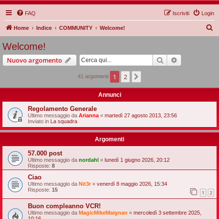
FAQ
Iscriviti
Login
C
Home
Indice
COMMUNITY
Welcome!
e
Welcome!
r
Cerca
Ricerca avan
Nuovo argomento
c
a
1
2
Prossimo
41 argomenti
Annunci
Regolamento Generale
Ultimo messaggio da
Arianna
«
martedì 27 agosto 2013, 23:56
Inviato in
La squadra
Argomenti
57.000 post
Ultimo messaggio da
nordahl
«
lunedì 1 giugno 2026, 20:12
Risposte:
8
Ciao
Ultimo messaggio da
Nit3r
«
venerdì 8 maggio 2026, 15:34
Risposte:
15
1
2
Buon compleanno VCR!
Ultimo messaggio da
MagicMikeMaignan
«
mercoledì 3 settembre 2025,
10:16