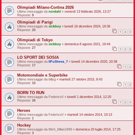
Olimpiadi Milano-Cortina 2026
Ultimo messaggio da
nordahl
«
venerdì 13 febbraio 2026, 13:27
Risposte:
9
Olimpiadi di Parigi
Ultimo messaggio da
sickboy
«
lunedì 16 dicembre 2024, 19:36
Risposte:
25
1
2
3
Olimpiadi di Tokyo
Ultimo messaggio da
sickboy
«
domenica 8 agosto 2021, 19:44
Risposte:
27
1
2
3
LO SPORT DEI SOSIA
Ultimo messaggio da
IlFuSheva_7
«
lunedì 14 dicembre 2020, 20:38
Risposte:
17
1
2
Motomondiale e Superbike
Ultimo messaggio da
billyg
«
martedì 27 ottobre 2015, 8:43
Risposte:
10
1
2
BORN TO RUN
Ultimo messaggio da
FedericoV
«
lunedì 1 dicembre 2014, 12:20
Risposte:
26
1
2
3
Heroes
Ultimo messaggio da
FedericoV
«
martedì 14 ottobre 2014, 10:13
Risposte:
1
Hockey
Ultimo messaggio da
Mich_Milan1899
«
domenica 20 luglio 2014, 17:25
Risposte:
3