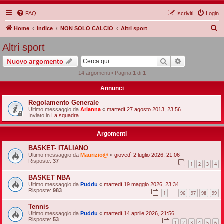
FAQ
Iscriviti
Login
C
Home
Indice
NON SOLO CALCIO
Altri sport
e
Altri sport
r
Cerca
Ricerca avan
Nuovo argomento
c
14 argomenti • Pagina
1
di
1
a
Annunci
Regolamento Generale
Ultimo messaggio da
Arianna
«
martedì 27 agosto 2013, 23:56
Inviato in
La squadra
Argomenti
BASKET- ITALIANO
Ultimo messaggio da
Maurizio@
«
giovedì 2 luglio 2026, 21:06
Risposte:
37
1
2
3
4
BASKET NBA
Ultimo messaggio da
Puddu
«
martedì 19 maggio 2026, 23:34
Risposte:
983
1
96
97
98
99
…
Tennis
Ultimo messaggio da
Puddu
«
martedì 14 aprile 2026, 21:56
Risposte:
53
1
2
3
4
5
6