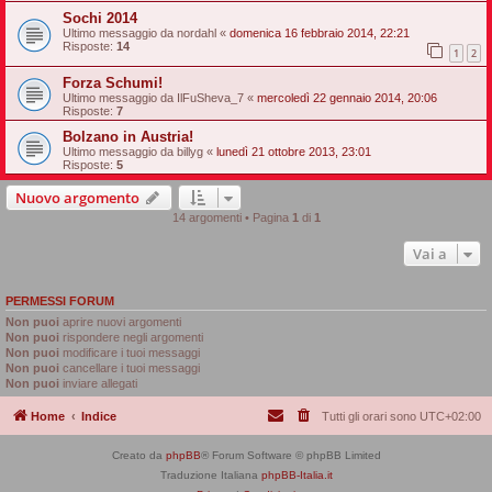
Sochi 2014
Ultimo messaggio da
nordahl
«
domenica 16 febbraio 2014, 22:21
Risposte:
14
1
2
Forza Schumi!
Ultimo messaggio da
IlFuSheva_7
«
mercoledì 22 gennaio 2014, 20:06
Risposte:
7
Bolzano in Austria!
Ultimo messaggio da
billyg
«
lunedì 21 ottobre 2013, 23:01
Risposte:
5
Nuovo argomento
14 argomenti • Pagina
1
di
1
Vai a
PERMESSI FORUM
Non puoi
aprire nuovi argomenti
Non puoi
rispondere negli argomenti
Non puoi
modificare i tuoi messaggi
Non puoi
cancellare i tuoi messaggi
Non puoi
inviare allegati
Home
Indice
Tutti gli orari sono
UTC+02:00
Creato da
phpBB
® Forum Software © phpBB Limited
Traduzione Italiana
phpBB-Italia.it