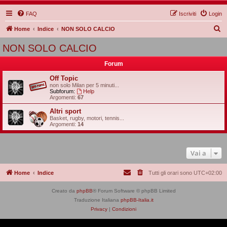
FAQ
Iscriviti
Login
C
Home
Indice
NON SOLO CALCIO
e
NON SOLO CALCIO
r
Forum
c
a
Off Topic
non solo Milan per 5 minuti...
Subforum:
Help
Argomenti:
67
Altri sport
Basket, rugby, motori, tennis...
Argomenti:
14
Vai a
Home
Indice
Tutti gli orari sono
UTC+02:00
Creato da
phpBB
® Forum Software © phpBB Limited
Traduzione Italiana
phpBB-Italia.it
Privacy
|
Condizioni