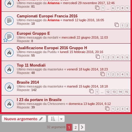
Ultimo messaggio da
Arianna
«
mercoledì 29 novembre 2017, 12:46
Risposte:
81
1
6
7
8
9
…
Campionati Europei Francia 2016
Ultimo messaggio da
Arianna
«
martedì 12 luglio 2016, 16:05
Risposte:
18
1
2
Europei Gruppo E
Ultimo messaggio da
nordahl
«
mercoledì 22 giugno 2016, 11:03
Risposte:
8
Qualificazione Europei 2016 Gruppo H
Ultimo messaggio da
Puddu
«
lunedì 15 febbraio 2016, 20:16
Risposte:
55
1
2
3
4
5
6
Top 11 Mondiali
Ultimo messaggio da
masterluke
«
venerdì 18 luglio 2014, 18:23
Risposte:
48
1
2
3
4
5
Brasile 2014
Ultimo messaggio da
masterluke
«
martedì 15 luglio 2014, 18:18
Risposte:
142
1
12
13
14
15
…
I 23 da portare in Brasile
Ultimo messaggio da
Chrissonero
«
domenica 13 luglio 2014, 6:12
Risposte:
39
1
2
3
4
Nuovo argomento
1
2
Prossimo
32 argomenti