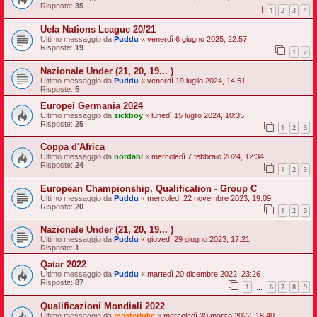
Risposte:
35
1
2
3
4
Uefa Nations League 20/21
Ultimo messaggio da
Puddu
«
venerdì 6 giugno 2025, 22:57
Risposte:
19
1
2
Nazionale Under (21, 20, 19... )
Ultimo messaggio da
Puddu
«
venerdì 19 luglio 2024, 14:51
Risposte:
5
Europei Germania 2024
Ultimo messaggio da
sickboy
«
lunedì 15 luglio 2024, 10:35
Risposte:
25
1
2
3
Coppa d'Africa
Ultimo messaggio da
nordahl
«
mercoledì 7 febbraio 2024, 12:34
Risposte:
24
1
2
3
European Championship, Qualification - Group C
Ultimo messaggio da
Puddu
«
mercoledì 22 novembre 2023, 19:09
Risposte:
20
1
2
3
Nazionale Under (21, 20, 19... )
Ultimo messaggio da
Puddu
«
giovedì 29 giugno 2023, 17:21
Risposte:
1
Qatar 2022
Ultimo messaggio da
Puddu
«
martedì 20 dicembre 2022, 23:26
Risposte:
87
1
6
7
8
9
…
Qualificazioni Mondiali 2022
Ultimo messaggio da
masterluke
«
mercoledì 30 marzo 2022, 18:40