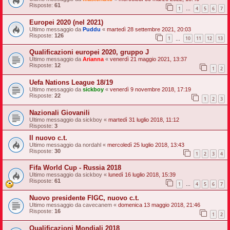
Risposte:
61
1
4
5
6
7
…
Europei 2020 (nel 2021)
Ultimo messaggio da
Puddu
«
martedì 28 settembre 2021, 20:03
Risposte:
126
1
10
11
12
13
…
Qualificazioni europei 2020, gruppo J
Ultimo messaggio da
Arianna
«
venerdì 21 maggio 2021, 13:37
Risposte:
12
1
2
Uefa Nations League 18/19
Ultimo messaggio da
sickboy
«
venerdì 9 novembre 2018, 17:19
Risposte:
22
1
2
3
Nazionali Giovanili
Ultimo messaggio da
sickboy
«
martedì 31 luglio 2018, 11:12
Risposte:
3
Il nuovo c.t.
Ultimo messaggio da
nordahl
«
mercoledì 25 luglio 2018, 13:43
Risposte:
30
1
2
3
4
Fifa World Cup - Russia 2018
Ultimo messaggio da
sickboy
«
lunedì 16 luglio 2018, 15:39
Risposte:
61
1
4
5
6
7
…
Nuovo presidente FIGC, nuovo c.t.
Ultimo messaggio da
cavecanem
«
domenica 13 maggio 2018, 21:46
Risposte:
16
1
2
Qualificazioni Mondiali 2018