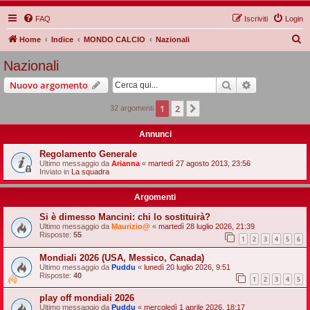
FAQ
Iscriviti
Login
C
Home
Indice
MONDO CALCIO
Nazionali
e
Nazionali
r
Cerca
Ricerca avan
Nuovo argomento
c
a
1
2
Prossimo
32 argomenti
Annunci
Regolamento Generale
Ultimo messaggio da
Arianna
«
martedì 27 agosto 2013, 23:56
Inviato in
La squadra
Argomenti
Si è dimesso Mancini: chi lo sostituirà?
Ultimo messaggio da
Maurizio@
«
martedì 28 luglio 2026, 21:39
Risposte:
55
1
2
3
4
5
6
Mondiali 2026 (USA, Messico, Canada)
Ultimo messaggio da
Puddu
«
lunedì 20 luglio 2026, 9:51
Risposte:
40
1
2
3
4
5
play off mondiali 2026
Ultimo messaggio da
Puddu
«
mercoledì 1 aprile 2026, 18:17