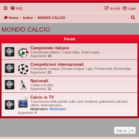
FAQ
Iscriviti
Login
C
Home
Indice
MONDO CALCIO
e
MONDO CALCIO
r
Forum
c
a
Campionato italiano
Campionato italiano, Coppa Italia, Supercoppa
Argomenti:
38
Competizioni internazionali
Champions League, Europa League, Liga, Premiership, Bundesliga...
Argomenti:
29
Nazionali
L'Italia e le altre
Argomenti:
32
Calcio in TV
Trasmissioni delle partite sulle varie emittenti, palinstesti calcistici
offerti, diritti televisivi...
Moderatore:
Moderatori
Argomenti:
4
Vai a