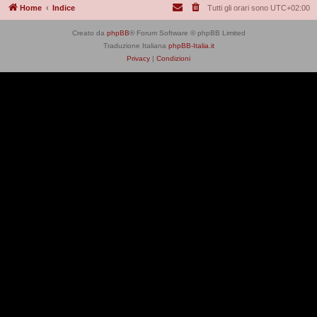
Home
Indice
Tutti gli orari sono
UTC+02:00
Creato da
phpBB
® Forum Software © phpBB Limited
Traduzione Italiana
phpBB-Italia.it
Privacy
|
Condizioni