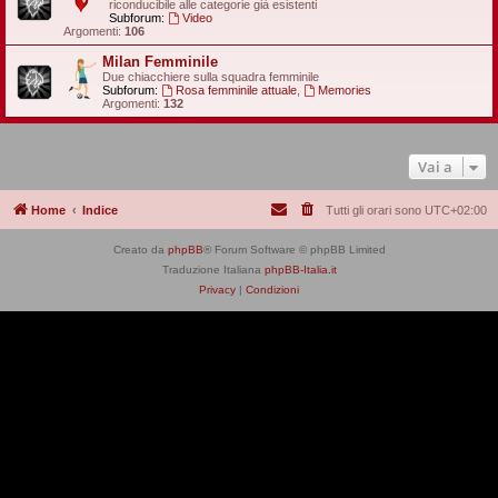
riconducibile alle categorie già esistenti
Subforum:
Video
Argomenti:
106
Milan Femminile
Due chiacchiere sulla squadra femminile
Subforum:
Rosa femminile attuale
,
Memories
Argomenti:
132
Vai a
Home
Indice
Tutti gli orari sono
UTC+02:00
Creato da
phpBB
® Forum Software © phpBB Limited
Traduzione Italiana
phpBB-Italia.it
Privacy
|
Condizioni