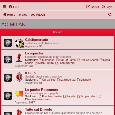
FAQ
Iscriviti
Login
C
Home
Indice
AC MILAN
e
AC MILAN
r
Forum
c
a
Calciomercato
Tutto il mercato Rossonero
Argomenti:
98
La squadra
I giocatori del passato e del presente
Subforum:
Memories
,
Hall Of Fame
,
Hall Of Shame
,
Rosa
attuale
,
Milan Futuro
,
Loan players
Argomenti:
261
Il Club
Società, tifosi, centro sportivo
Subforum:
Curva Sud
,
La dirigenza
,
Milanello
Argomenti:
55
Le partite Rossonere
Commenti, giudizi e pagelle
Subforum:
Pre-Post partita
,
Pagelle
,
Scopino d'oro
,
Diavoletto rossonero
Argomenti:
1997
Tutto sul Diavolo
Chiacchere da bar sul Milan, discutendo su tutto ciò che non è