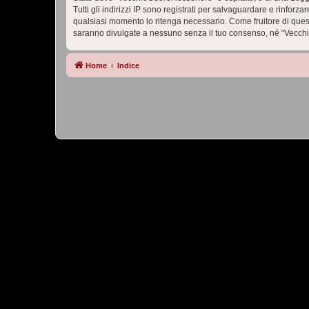
Tutti gli indirizzi IP sono registrati per salvaguardare e rinfor
qualsiasi momento lo ritenga necessario. Come fruitore di ques
saranno divulgate a nessuno senza il tuo consenso, né “Vecch
Home
Indice