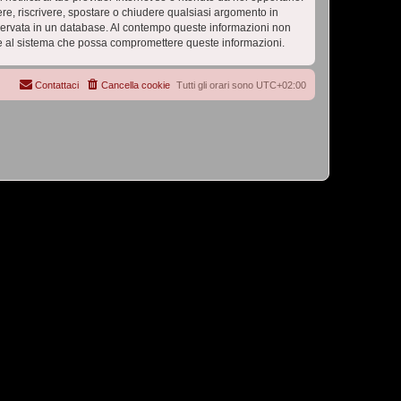
vere, riscrivere, spostare o chiudere qualsiasi argomento in
nservata in un database. Al contempo queste informazioni non
e al sistema che possa compromettere queste informazioni.
Contattaci
Cancella cookie
Tutti gli orari sono
UTC+02:00