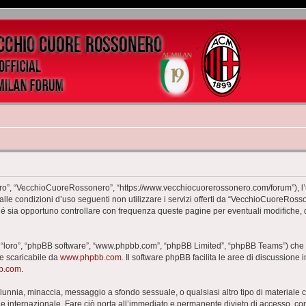
o”, “VecchioCuoreRossonero”, “https://www.vecchiocuorerossonero.com/forum”), l’ut
dalle condizioni d’uso seguenti non utilizzare i servizi offerti da “VecchioCuoreR
hé sia opportuno controllare con frequenza queste pagine per eventuali modifiche, 
 “loro”, “phpBB software”, “www.phpbb.com”, “phpBB Limited”, “phpBB Teams”) che è
te scaricabile da
www.phpbb.com
. Il software phpBB facilita le aree di discussione
bb.com
.
 calunnia, minaccia, messaggio a sfondo sessuale, o qualsiasi altro tipo di materiale
nternazionale. Fare ciò porta all’immediato e permanente divieto di accesso, con no