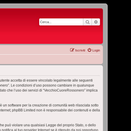
Cerca
Ricerca avanzata
Iscriviti
Login
ente accetta di essere vincolato legalmente alle seguenti
ossonero”. Le condizioni d’uso possono cambiare in qualunque
dato che l’uso dei servizi di “VecchioCuoreRossonero” implica
 un software per la creazione di comunità web rilasciata sotto
 internet; phpBB Limited non è responsabile dei contenuti e della
 che può violare una qualsiasi Legge del proprio Stato, o dello
tifica al tuo provider Internet se è ritenuto da noi opportuno.