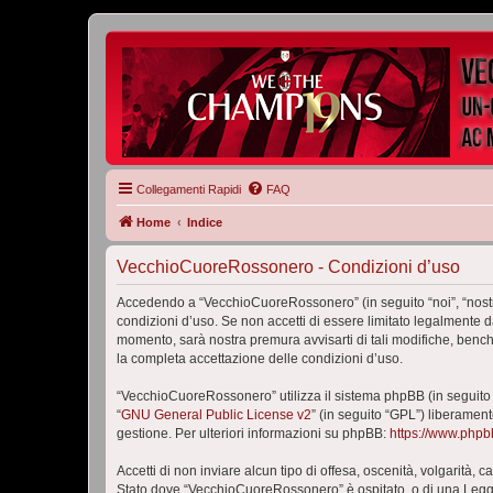
Collegamenti Rapidi
FAQ
Home
Indice
VecchioCuoreRossonero - Condizioni d’uso
Accedendo a “VecchioCuoreRossonero” (in seguito “noi”, “nostr
condizioni d’uso. Se non accetti di essere limitato legalmente 
momento, sarà nostra premura avvisarti di tali modifiche, benc
la completa accettazione delle condizioni d’uso.
“VecchioCuoreRossonero” utilizza il sistema phpBB (in seguito
“
GNU General Public License v2
” (in seguito “GPL”) liberamen
gestione. Per ulteriori informazioni su phpBB:
https://www.php
Accetti di non inviare alcun tipo di offesa, oscenità, volgarità,
Stato dove “VecchioCuoreRossonero” è ospitato, o di una Legge i