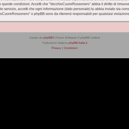
zare queste condizioni. Accetti che “VecchioCuoreRossonero” abbia il diritto di rimuo
to servizio, accetti che ogni informazione (dato personale) tu abbia inviato sia co
ioCuoreRossonero” o phpBB sono da ritenersi responsabili per qualsiasi violazion
Creato da
phpBB
® Forum Software © phpBB Limited
Traduzione Italiana
phpBB-Italia.it
Privacy
|
Condizioni