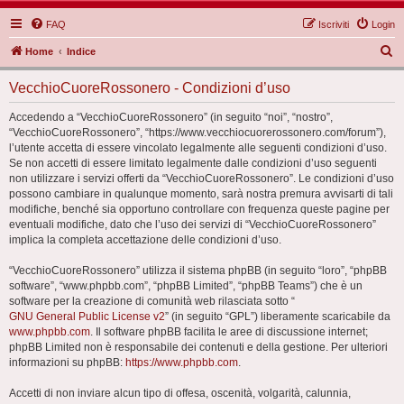
FAQ
Iscriviti
Login
C
Home
Indice
e
VecchioCuoreRossonero - Condizioni d’uso
r
c
Accedendo a “VecchioCuoreRossonero” (in seguito “noi”, “nostro”,
“VecchioCuoreRossonero”, “https://www.vecchiocuorerossonero.com/forum”),
a
l’utente accetta di essere vincolato legalmente alle seguenti condizioni d’uso.
Se non accetti di essere limitato legalmente dalle condizioni d’uso seguenti
non utilizzare i servizi offerti da “VecchioCuoreRossonero”. Le condizioni d’uso
possono cambiare in qualunque momento, sarà nostra premura avvisarti di tali
modifiche, benché sia opportuno controllare con frequenza queste pagine per
eventuali modifiche, dato che l’uso dei servizi di “VecchioCuoreRossonero”
implica la completa accettazione delle condizioni d’uso.
“VecchioCuoreRossonero” utilizza il sistema phpBB (in seguito “loro”, “phpBB
software”, “www.phpbb.com”, “phpBB Limited”, “phpBB Teams”) che è un
software per la creazione di comunità web rilasciata sotto “
GNU General Public License v2
” (in seguito “GPL”) liberamente scaricabile da
www.phpbb.com
. Il software phpBB facilita le aree di discussione internet;
phpBB Limited non è responsabile dei contenuti e della gestione. Per ulteriori
informazioni su phpBB:
https://www.phpbb.com
.
Accetti di non inviare alcun tipo di offesa, oscenità, volgarità, calunnia,