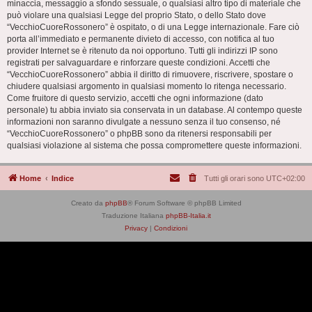
minaccia, messaggio a sfondo sessuale, o qualsiasi altro tipo di materiale che
può violare una qualsiasi Legge del proprio Stato, o dello Stato dove
“VecchioCuoreRossonero” è ospitato, o di una Legge internazionale. Fare ciò
porta all’immediato e permanente divieto di accesso, con notifica al tuo
provider Internet se è ritenuto da noi opportuno. Tutti gli indirizzi IP sono
registrati per salvaguardare e rinforzare queste condizioni. Accetti che
“VecchioCuoreRossonero” abbia il diritto di rimuovere, riscrivere, spostare o
chiudere qualsiasi argomento in qualsiasi momento lo ritenga necessario.
Come fruitore di questo servizio, accetti che ogni informazione (dato
personale) tu abbia inviato sia conservata in un database. Al contempo queste
informazioni non saranno divulgate a nessuno senza il tuo consenso, né
“VecchioCuoreRossonero” o phpBB sono da ritenersi responsabili per
qualsiasi violazione al sistema che possa compromettere queste informazioni.
Home
Indice
Tutti gli orari sono
UTC+02:00
Creato da
phpBB
® Forum Software © phpBB Limited
Traduzione Italiana
phpBB-Italia.it
Privacy
|
Condizioni