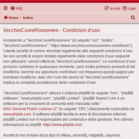
FAQ
Iscriviti
Login
C
Home
Indice
e
VecchioCuoreRossonero - Condizioni d’uso
r
c
Accedendo a “VecchioCuoreRossonero” (in seguito “noi”, “nostro”,
“VecchioCuoreRossonero”, “https://www.vecchiocuorerossonero.com/forum”),
a
l’utente accetta di essere vincolato legalmente alle seguenti condizioni d’uso.
Se non accetti di essere limitato legalmente dalle condizioni d’uso seguenti
non utilizzare i servizi offerti da “VecchioCuoreRossonero”. Le condizioni d’uso
possono cambiare in qualunque momento, sarà nostra premura avvisarti di tali
modifiche, benché sia opportuno controllare con frequenza queste pagine per
eventuali modifiche, dato che l’uso dei servizi di “VecchioCuoreRossonero”
implica la completa accettazione delle condizioni d’uso.
“VecchioCuoreRossonero” utilizza il sistema phpBB (in seguito “loro”, “phpBB
software”, “www.phpbb.com”, “phpBB Limited”, “phpBB Teams”) che è un
software per la creazione di comunità web rilasciata sotto “
GNU General Public License v2
” (in seguito “GPL”) liberamente scaricabile da
www.phpbb.com
. Il software phpBB facilita le aree di discussione internet;
phpBB Limited non è responsabile dei contenuti e della gestione. Per ulteriori
informazioni su phpBB:
https://www.phpbb.com
.
Accetti di non inviare alcun tipo di offesa, oscenità, volgarità, calunnia,