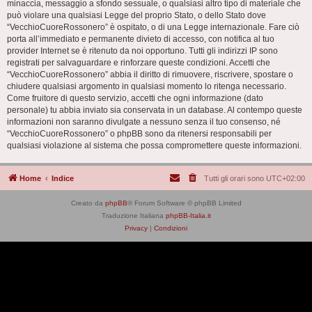
minaccia, messaggio a sfondo sessuale, o qualsiasi altro tipo di materiale che
può violare una qualsiasi Legge del proprio Stato, o dello Stato dove
“VecchioCuoreRossonero” è ospitato, o di una Legge internazionale. Fare ciò
porta all’immediato e permanente divieto di accesso, con notifica al tuo
provider Internet se è ritenuto da noi opportuno. Tutti gli indirizzi IP sono
registrati per salvaguardare e rinforzare queste condizioni. Accetti che
“VecchioCuoreRossonero” abbia il diritto di rimuovere, riscrivere, spostare o
chiudere qualsiasi argomento in qualsiasi momento lo ritenga necessario.
Come fruitore di questo servizio, accetti che ogni informazione (dato
personale) tu abbia inviato sia conservata in un database. Al contempo queste
informazioni non saranno divulgate a nessuno senza il tuo consenso, né
“VecchioCuoreRossonero” o phpBB sono da ritenersi responsabili per
qualsiasi violazione al sistema che possa compromettere queste informazioni.
Home
Indice
Tutti gli orari sono
UTC+02:00
Creato da
phpBB
® Forum Software © phpBB Limited
Traduzione Italiana
phpBB-Italia.it
Privacy
|
Condizioni