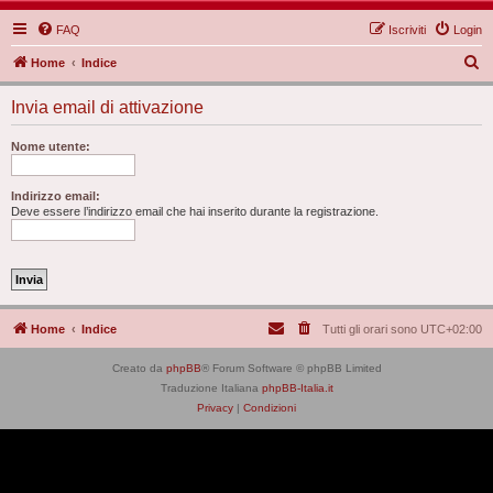
FAQ
Iscriviti
Login
C
Home
Indice
e
Invia email di attivazione
r
c
Nome utente:
a
Indirizzo email:
Deve essere l’indirizzo email che hai inserito durante la registrazione.
Home
Indice
Tutti gli orari sono
UTC+02:00
Creato da
phpBB
® Forum Software © phpBB Limited
Traduzione Italiana
phpBB-Italia.it
Privacy
|
Condizioni