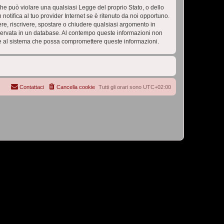
 che può violare una qualsiasi Legge del proprio Stato, o dello
tifica al tuo provider Internet se è ritenuto da noi opportuno.
vere, riscrivere, spostare o chiudere qualsiasi argomento in
nservata in un database. Al contempo queste informazioni non
e al sistema che possa compromettere queste informazioni.
Contattaci
Cancella cookie
Tutti gli orari sono
UTC+02:00