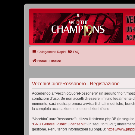
Collegamenti Rapidi
FAQ
Home
Indice
VecchioCuoreRossonero - Registrazione
Accedendo a “VecchioCuoreRossonero” (in seguito “noi”, “nostr
condizioni d’uso. Se non accetti di essere limitato legalmente 
momento, sarà nostra premura avvisarti di tali modifiche, benc
la completa accettazione delle condizioni d’uso.
“VecchioCuoreRossonero” utilizza il sistema phpBB (in seguito
“
GNU General Public License v2
” (in seguito “GPL”) liberamen
gestione. Per ulteriori informazioni su phpBB:
https://www.php