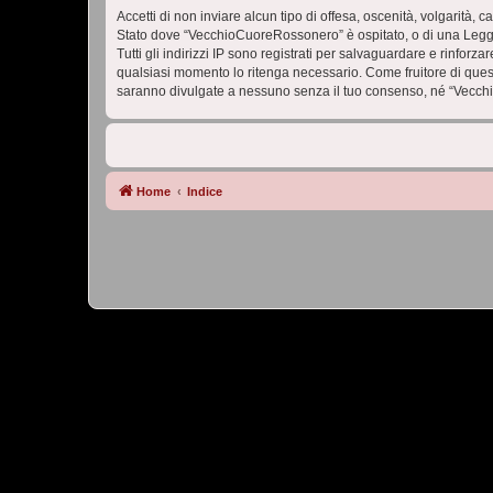
Accetti di non inviare alcun tipo di offesa, oscenità, volgarità,
Stato dove “VecchioCuoreRossonero” è ospitato, o di una Legge i
Tutti gli indirizzi IP sono registrati per salvaguardare e rinfor
qualsiasi momento lo ritenga necessario. Come fruitore di ques
saranno divulgate a nessuno senza il tuo consenso, né “Vecch
Home
Indice