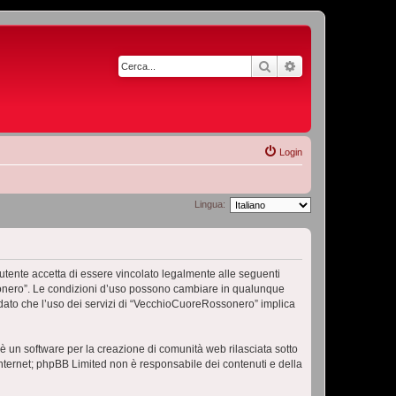
Cerca
Ricerca avanzata
Login
Lingua:
ente accetta di essere vincolato legalmente alle seguenti
ossonero”. Le condizioni d’uso possono cambiare in qualunque
dato che l’uso dei servizi di “VecchioCuoreRossonero” implica
 un software per la creazione di comunità web rilasciata sotto
 internet; phpBB Limited non è responsabile dei contenuti e della