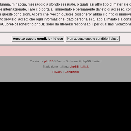
 calunnia, minaccia, messaggio a sfondo sessuale, o qualsiasi altro tipo di materiale
nternazionale. Fare ciò porta all’immediato e permanente divieto di accesso, con no
zare queste condizioni. Accetti che “VecchioCuoreRossonero” abbia il diritto di rimuo
to servizio, accetti che ogni informazione (dato personale) tu abbia inviato sia co
ioCuoreRossonero” o phpBB sono da ritenersi responsabili per qualsiasi violazion
Creato da
phpBB
® Forum Software © phpBB Limited
Traduzione Italiana
phpBB-Italia.it
Privacy
|
Condizioni