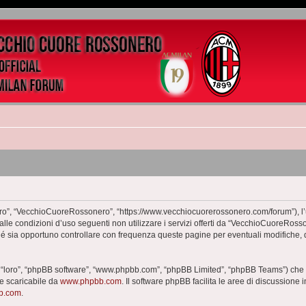
o”, “VecchioCuoreRossonero”, “https://www.vecchiocuorerossonero.com/forum”), l’ut
dalle condizioni d’uso seguenti non utilizzare i servizi offerti da “VecchioCuoreR
hé sia opportuno controllare con frequenza queste pagine per eventuali modifiche, 
 “loro”, “phpBB software”, “www.phpbb.com”, “phpBB Limited”, “phpBB Teams”) che è
te scaricabile da
www.phpbb.com
. Il software phpBB facilita le aree di discussione
bb.com
.