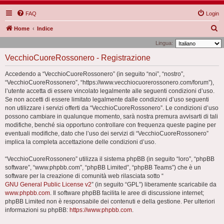
FAQ
Login
C
Home
Indice
e
Lingua:
r
VecchioCuoreRossonero - Registrazione
c
Accedendo a “VecchioCuoreRossonero” (in seguito “noi”, “nostro”,
a
“VecchioCuoreRossonero”, “https://www.vecchiocuorerossonero.com/forum”),
l’utente accetta di essere vincolato legalmente alle seguenti condizioni d’uso.
Se non accetti di essere limitato legalmente dalle condizioni d’uso seguenti
non utilizzare i servizi offerti da “VecchioCuoreRossonero”. Le condizioni d’uso
possono cambiare in qualunque momento, sarà nostra premura avvisarti di tali
modifiche, benché sia opportuno controllare con frequenza queste pagine per
eventuali modifiche, dato che l’uso dei servizi di “VecchioCuoreRossonero”
implica la completa accettazione delle condizioni d’uso.
“VecchioCuoreRossonero” utilizza il sistema phpBB (in seguito “loro”, “phpBB
software”, “www.phpbb.com”, “phpBB Limited”, “phpBB Teams”) che è un
software per la creazione di comunità web rilasciata sotto “
GNU General Public License v2
” (in seguito “GPL”) liberamente scaricabile da
www.phpbb.com
. Il software phpBB facilita le aree di discussione internet;
phpBB Limited non è responsabile dei contenuti e della gestione. Per ulteriori
informazioni su phpBB:
https://www.phpbb.com
.