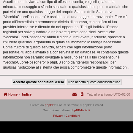
Accetti di non inviare alcun tipo di offesa, oscenità, volgarità, calunnia,
minaccia, messaggio a sfondo sessuale, o qualsiasi altro tipo di materiale che
può violare una qualsiasi Legge del proprio Stato, o dello Stato dove
“VecchioCuoreRossonero” è ospitato, o di una Legge internazionale. Fare ciò
porta all’immediato e permanente divieto di accesso, con notifica al tuo
provider Internet se è ritenuto da noi opportuno. Tutti gli indirizzi IP sono
registrati per salvaguardare e rinforzare queste condizioni. Accetti che
“VecchioCuoreRossonero” abbia il diritto di rimuovere, riscrivere, spostare o
chiudere qualsiasi argomento in qualsiasi momento lo ritenga necessario.
Come fruitore di questo servizio, accetti che ogni informazione (dato
personale) tu abbia inviato sia conservata in un database. Al contempo queste
informazioni non saranno divulgate a nessuno senza il tuo consenso, né
“VecchioCuoreRossonero” o phpBB sono da ritenersi responsabili per
qualsiasi violazione al sistema che possa compromettere queste informazioni.
Home
Indice
Tutti gli orari sono
UTC+02:00
Creato da
phpBB
® Forum Software © phpBB Limited
Traduzione Italiana
phpBB-Italia.it
Privacy
|
Condizioni