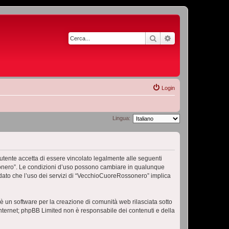
Cerca
Ricerca avanzata
Login
Lingua:
ente accetta di essere vincolato legalmente alle seguenti
ossonero”. Le condizioni d’uso possono cambiare in qualunque
dato che l’uso dei servizi di “VecchioCuoreRossonero” implica
 un software per la creazione di comunità web rilasciata sotto
 internet; phpBB Limited non è responsabile dei contenuti e della