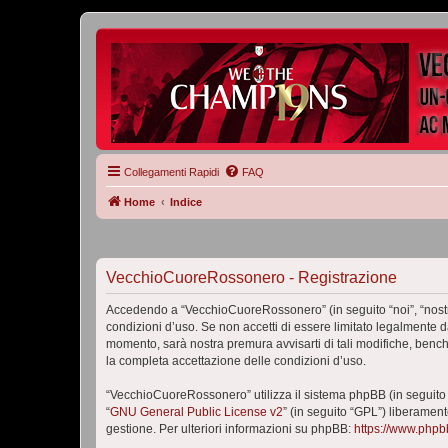
Collegamenti Rapidi
FAQ
Home
Indice
VecchioCuoreRossonero - Registrazione
Accedendo a “VecchioCuoreRossonero” (in seguito “noi”, “nostr
condizioni d’uso. Se non accetti di essere limitato legalmente 
momento, sarà nostra premura avvisarti di tali modifiche, benc
la completa accettazione delle condizioni d’uso.
“VecchioCuoreRossonero” utilizza il sistema phpBB (in seguito
“
GNU General Public License v2
” (in seguito “GPL”) liberamen
gestione. Per ulteriori informazioni su phpBB:
https://www.php