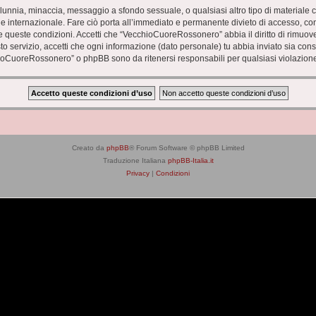
 calunnia, minaccia, messaggio a sfondo sessuale, o qualsiasi altro tipo di materiale
nternazionale. Fare ciò porta all’immediato e permanente divieto di accesso, con no
zare queste condizioni. Accetti che “VecchioCuoreRossonero” abbia il diritto di rimuo
to servizio, accetti che ogni informazione (dato personale) tu abbia inviato sia co
ioCuoreRossonero” o phpBB sono da ritenersi responsabili per qualsiasi violazion
Creato da
phpBB
® Forum Software © phpBB Limited
Traduzione Italiana
phpBB-Italia.it
Privacy
|
Condizioni