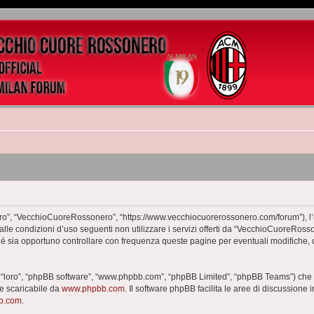
o”, “VecchioCuoreRossonero”, “https://www.vecchiocuorerossonero.com/forum”), l’ut
dalle condizioni d’uso seguenti non utilizzare i servizi offerti da “VecchioCuoreR
hé sia opportuno controllare con frequenza queste pagine per eventuali modifiche, 
 “loro”, “phpBB software”, “www.phpbb.com”, “phpBB Limited”, “phpBB Teams”) che è
te scaricabile da
www.phpbb.com
. Il software phpBB facilita le aree di discussione
bb.com
.