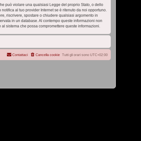
 che può violare una qualsiasi Legge del proprio Stato, o dello
tifica al tuo provider Internet se è ritenuto da noi opportuno.
vere, riscrivere, spostare o chiudere qualsiasi argomento in
nservata in un database. Al contempo queste informazioni non
e al sistema che possa compromettere queste informazioni.
Contattaci
Cancella cookie
Tutti gli orari sono
UTC+02:00