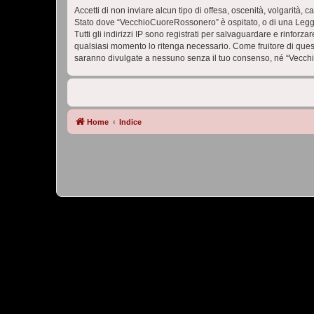
Accetti di non inviare alcun tipo di offesa, oscenità, volgarità,
Stato dove “VecchioCuoreRossonero” è ospitato, o di una Legge i
Tutti gli indirizzi IP sono registrati per salvaguardare e rinfor
qualsiasi momento lo ritenga necessario. Come fruitore di ques
saranno divulgate a nessuno senza il tuo consenso, né “Vecch
Home
Indice