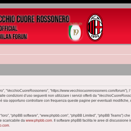
o”, “VecchioCuoreRossonero”, “https://www.vecchiocuorerossonero.com/forum”), l’ut
dalle condizioni d’uso seguenti non utilizzare i servizi offerti da “VecchioCuoreR
hé sia opportuno controllare con frequenza queste pagine per eventuali modifiche, 
 “loro”, “phpBB software”, “www.phpbb.com”, “phpBB Limited”, “phpBB Teams”) che è
te scaricabile da
www.phpbb.com
. Il software phpBB facilita le aree di discussione
bb.com
.