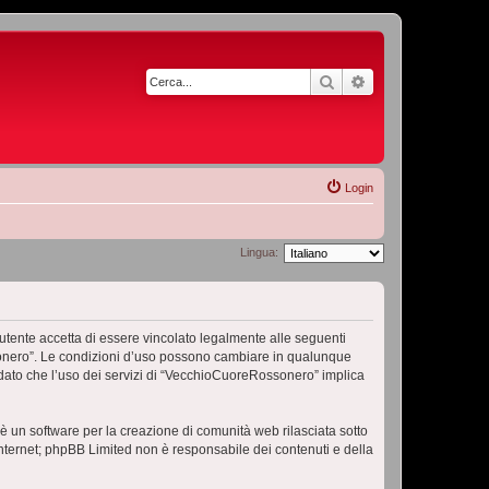
Cerca
Ricerca avanzata
Login
Lingua:
ente accetta di essere vincolato legalmente alle seguenti
ossonero”. Le condizioni d’uso possono cambiare in qualunque
dato che l’uso dei servizi di “VecchioCuoreRossonero” implica
 un software per la creazione di comunità web rilasciata sotto
 internet; phpBB Limited non è responsabile dei contenuti e della