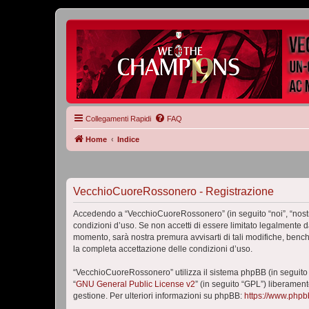
Collegamenti Rapidi
FAQ
Home
Indice
VecchioCuoreRossonero - Registrazione
Accedendo a “VecchioCuoreRossonero” (in seguito “noi”, “nostr
condizioni d’uso. Se non accetti di essere limitato legalmente 
momento, sarà nostra premura avvisarti di tali modifiche, benc
la completa accettazione delle condizioni d’uso.
“VecchioCuoreRossonero” utilizza il sistema phpBB (in seguito
“
GNU General Public License v2
” (in seguito “GPL”) liberamen
gestione. Per ulteriori informazioni su phpBB:
https://www.php