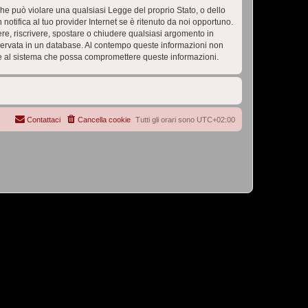
 che può violare una qualsiasi Legge del proprio Stato, o dello
tifica al tuo provider Internet se è ritenuto da noi opportuno.
vere, riscrivere, spostare o chiudere qualsiasi argomento in
nservata in un database. Al contempo queste informazioni non
e al sistema che possa compromettere queste informazioni.
Contattaci
Cancella cookie
Tutti gli orari sono
UTC+02:00