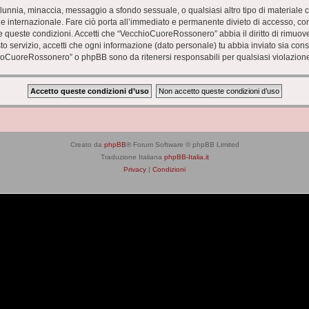
 calunnia, minaccia, messaggio a sfondo sessuale, o qualsiasi altro tipo di materiale
nternazionale. Fare ciò porta all’immediato e permanente divieto di accesso, con no
zare queste condizioni. Accetti che “VecchioCuoreRossonero” abbia il diritto di rimuo
to servizio, accetti che ogni informazione (dato personale) tu abbia inviato sia co
ioCuoreRossonero” o phpBB sono da ritenersi responsabili per qualsiasi violazion
Creato da
phpBB
® Forum Software © phpBB Limited
Traduzione Italiana
phpBB-Italia.it
Privacy
|
Condizioni