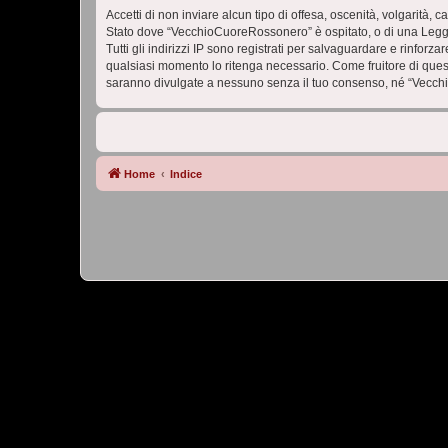
Accetti di non inviare alcun tipo di offesa, oscenità, volgarità,
Stato dove “VecchioCuoreRossonero” è ospitato, o di una Legge i
Tutti gli indirizzi IP sono registrati per salvaguardare e rinfor
qualsiasi momento lo ritenga necessario. Come fruitore di ques
saranno divulgate a nessuno senza il tuo consenso, né “Vecch
Home
Indice