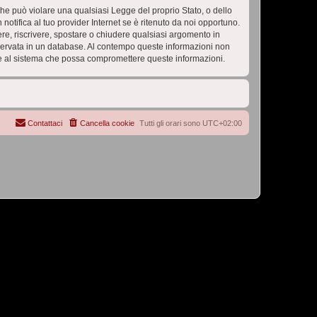
 che può violare una qualsiasi Legge del proprio Stato, o dello
tifica al tuo provider Internet se è ritenuto da noi opportuno.
vere, riscrivere, spostare o chiudere qualsiasi argomento in
nservata in un database. Al contempo queste informazioni non
e al sistema che possa compromettere queste informazioni.
Contattaci
Cancella cookie
Tutti gli orari sono
UTC+02:00