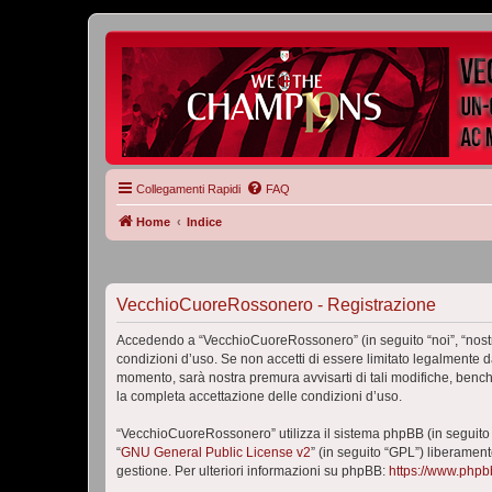
Collegamenti Rapidi
FAQ
Home
Indice
VecchioCuoreRossonero - Registrazione
Accedendo a “VecchioCuoreRossonero” (in seguito “noi”, “nostr
condizioni d’uso. Se non accetti di essere limitato legalmente 
momento, sarà nostra premura avvisarti di tali modifiche, benc
la completa accettazione delle condizioni d’uso.
“VecchioCuoreRossonero” utilizza il sistema phpBB (in seguito
“
GNU General Public License v2
” (in seguito “GPL”) liberamen
gestione. Per ulteriori informazioni su phpBB:
https://www.php