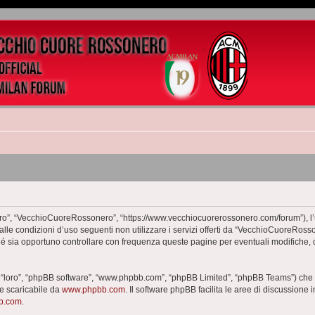
o”, “VecchioCuoreRossonero”, “https://www.vecchiocuorerossonero.com/forum”), l’ut
dalle condizioni d’uso seguenti non utilizzare i servizi offerti da “VecchioCuoreR
hé sia opportuno controllare con frequenza queste pagine per eventuali modifiche, 
 “loro”, “phpBB software”, “www.phpbb.com”, “phpBB Limited”, “phpBB Teams”) che è
te scaricabile da
www.phpbb.com
. Il software phpBB facilita le aree di discussione
bb.com
.