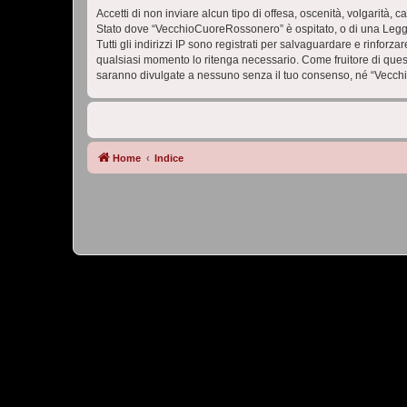
Accetti di non inviare alcun tipo di offesa, oscenità, volgarità,
Stato dove “VecchioCuoreRossonero” è ospitato, o di una Legge i
Tutti gli indirizzi IP sono registrati per salvaguardare e rinfor
qualsiasi momento lo ritenga necessario. Come fruitore di ques
saranno divulgate a nessuno senza il tuo consenso, né “Vecch
Home
Indice