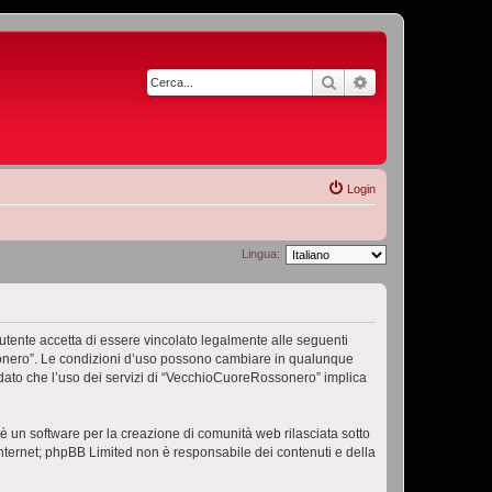
Cerca
Ricerca avanzata
Login
Lingua:
ente accetta di essere vincolato legalmente alle seguenti
ossonero”. Le condizioni d’uso possono cambiare in qualunque
dato che l’uso dei servizi di “VecchioCuoreRossonero” implica
 un software per la creazione di comunità web rilasciata sotto
 internet; phpBB Limited non è responsabile dei contenuti e della