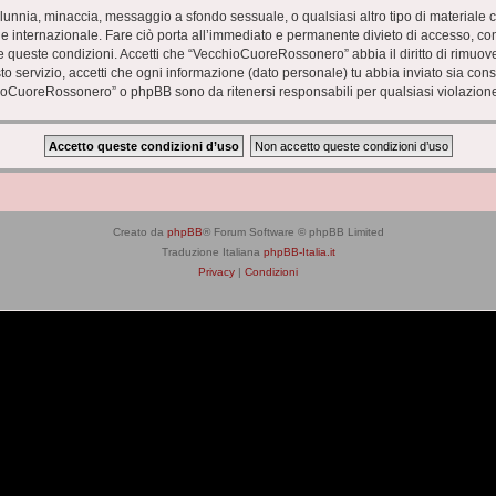
 calunnia, minaccia, messaggio a sfondo sessuale, o qualsiasi altro tipo di materiale
nternazionale. Fare ciò porta all’immediato e permanente divieto di accesso, con no
zare queste condizioni. Accetti che “VecchioCuoreRossonero” abbia il diritto di rimuo
to servizio, accetti che ogni informazione (dato personale) tu abbia inviato sia co
ioCuoreRossonero” o phpBB sono da ritenersi responsabili per qualsiasi violazion
Creato da
phpBB
® Forum Software © phpBB Limited
Traduzione Italiana
phpBB-Italia.it
Privacy
|
Condizioni