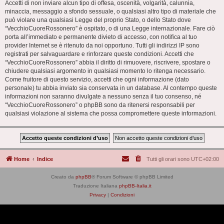
Accetti di non inviare alcun tipo di offesa, oscenità, volgarità, calunnia,
minaccia, messaggio a sfondo sessuale, o qualsiasi altro tipo di materiale che
può violare una qualsiasi Legge del proprio Stato, o dello Stato dove
“VecchioCuoreRossonero” è ospitato, o di una Legge internazionale. Fare ciò
porta all’immediato e permanente divieto di accesso, con notifica al tuo
provider Internet se è ritenuto da noi opportuno. Tutti gli indirizzi IP sono
registrati per salvaguardare e rinforzare queste condizioni. Accetti che
“VecchioCuoreRossonero” abbia il diritto di rimuovere, riscrivere, spostare o
chiudere qualsiasi argomento in qualsiasi momento lo ritenga necessario.
Come fruitore di questo servizio, accetti che ogni informazione (dato
personale) tu abbia inviato sia conservata in un database. Al contempo queste
informazioni non saranno divulgate a nessuno senza il tuo consenso, né
“VecchioCuoreRossonero” o phpBB sono da ritenersi responsabili per
qualsiasi violazione al sistema che possa compromettere queste informazioni.
Home
Indice
Tutti gli orari sono
UTC+02:00
Creato da
phpBB
® Forum Software © phpBB Limited
Traduzione Italiana
phpBB-Italia.it
Privacy
|
Condizioni