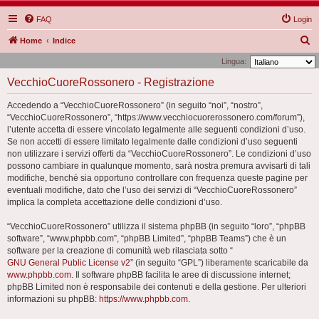
FAQ
Login
C
Home
Indice
e
Lingua:
r
VecchioCuoreRossonero - Registrazione
c
Accedendo a “VecchioCuoreRossonero” (in seguito “noi”, “nostro”,
a
“VecchioCuoreRossonero”, “https://www.vecchiocuorerossonero.com/forum”),
l’utente accetta di essere vincolato legalmente alle seguenti condizioni d’uso.
Se non accetti di essere limitato legalmente dalle condizioni d’uso seguenti
non utilizzare i servizi offerti da “VecchioCuoreRossonero”. Le condizioni d’uso
possono cambiare in qualunque momento, sarà nostra premura avvisarti di tali
modifiche, benché sia opportuno controllare con frequenza queste pagine per
eventuali modifiche, dato che l’uso dei servizi di “VecchioCuoreRossonero”
implica la completa accettazione delle condizioni d’uso.
“VecchioCuoreRossonero” utilizza il sistema phpBB (in seguito “loro”, “phpBB
software”, “www.phpbb.com”, “phpBB Limited”, “phpBB Teams”) che è un
software per la creazione di comunità web rilasciata sotto “
GNU General Public License v2
” (in seguito “GPL”) liberamente scaricabile da
www.phpbb.com
. Il software phpBB facilita le aree di discussione internet;
phpBB Limited non è responsabile dei contenuti e della gestione. Per ulteriori
informazioni su phpBB:
https://www.phpbb.com
.