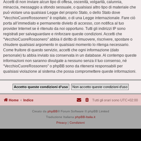
Accetti di non inviare alcun tipo di offesa, oscenità, volgarità, calunnia,
minaccia, messaggio a sfondo sessuale, o qualsiasi altro tipo di materiale che
può violare una qualsiasi Legge del proprio Stato, o dello Stato dove
“VecchioCuoreRossonero” è ospitato, o di una Legge internazionale. Fare ciò
porta all’immediato e permanente divieto di accesso, con notifica al tuo
provider Internet se è ritenuto da noi opportuno. Tutti gli indirizzi IP sono
registrati per salvaguardare e rinforzare queste condizioni. Accetti che
“VecchioCuoreRossonero” abbia il diritto di rimuovere, riscrivere, spostare o
chiudere qualsiasi argomento in qualsiasi momento lo ritenga necessario.
Come fruitore di questo servizio, accetti che ogni informazione (dato
personale) tu abbia inviato sia conservata in un database. Al contempo queste
informazioni non saranno divulgate a nessuno senza il tuo consenso, né
“VecchioCuoreRossonero” o phpBB sono da ritenersi responsabili per
qualsiasi violazione al sistema che possa compromettere queste informazioni.
Home
Indice
Tutti gli orari sono
UTC+02:00
Creato da
phpBB
® Forum Software © phpBB Limited
Traduzione Italiana
phpBB-Italia.it
Privacy
|
Condizioni