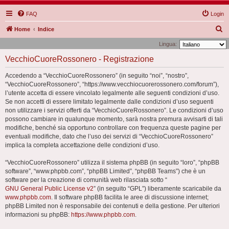
FAQ
Login
C
Home
Indice
e
Lingua:
r
VecchioCuoreRossonero - Registrazione
c
Accedendo a “VecchioCuoreRossonero” (in seguito “noi”, “nostro”,
a
“VecchioCuoreRossonero”, “https://www.vecchiocuorerossonero.com/forum”),
l’utente accetta di essere vincolato legalmente alle seguenti condizioni d’uso.
Se non accetti di essere limitato legalmente dalle condizioni d’uso seguenti
non utilizzare i servizi offerti da “VecchioCuoreRossonero”. Le condizioni d’uso
possono cambiare in qualunque momento, sarà nostra premura avvisarti di tali
modifiche, benché sia opportuno controllare con frequenza queste pagine per
eventuali modifiche, dato che l’uso dei servizi di “VecchioCuoreRossonero”
implica la completa accettazione delle condizioni d’uso.
“VecchioCuoreRossonero” utilizza il sistema phpBB (in seguito “loro”, “phpBB
software”, “www.phpbb.com”, “phpBB Limited”, “phpBB Teams”) che è un
software per la creazione di comunità web rilasciata sotto “
GNU General Public License v2
” (in seguito “GPL”) liberamente scaricabile da
www.phpbb.com
. Il software phpBB facilita le aree di discussione internet;
phpBB Limited non è responsabile dei contenuti e della gestione. Per ulteriori
informazioni su phpBB:
https://www.phpbb.com
.