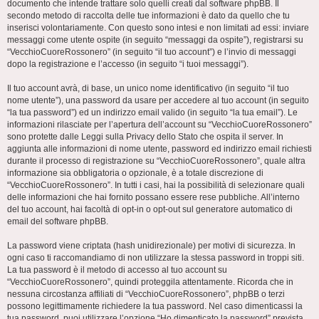
documento che intende trattare solo quelli creati dal software phpBB. Il
secondo metodo di raccolta delle tue informazioni è dato da quello che tu
inserisci volontariamente. Con questo sono intesi e non limitati ad essi: inviare
messaggi come utente ospite (in seguito “messaggi da ospite”), registrarsi su
“VecchioCuoreRossonero” (in seguito “il tuo account”) e l’invio di messaggi
dopo la registrazione e l’accesso (in seguito “i tuoi messaggi”).
Il tuo account avrà, di base, un unico nome identificativo (in seguito “il tuo
nome utente”), una password da usare per accedere al tuo account (in seguito
“la tua password”) ed un indirizzo email valido (in seguito “la tua email”). Le
informazioni rilasciate per l’apertura dell’account su “VecchioCuoreRossonero”
sono protette dalle Leggi sulla Privacy dello Stato che ospita il server. In
aggiunta alle informazioni di nome utente, password ed indirizzo email richiesti
durante il processo di registrazione su “VecchioCuoreRossonero”, quale altra
informazione sia obbligatoria o opzionale, è a totale discrezione di
“VecchioCuoreRossonero”. In tutti i casi, hai la possibilità di selezionare quali
delle informazioni che hai fornito possano essere rese pubbliche. All’interno
del tuo account, hai facoltà di opt-in o opt-out sul generatore automatico di
email del software phpBB.
La password viene criptata (hash unidirezionale) per motivi di sicurezza. In
ogni caso ti raccomandiamo di non utilizzare la stessa password in troppi siti.
La tua password è il metodo di accesso al tuo account su
“VecchioCuoreRossonero”, quindi proteggila attentamente. Ricorda che in
nessuna circostanza affiliati di “VecchioCuoreRossonero”, phpBB o terzi
possono legittimamente richiedere la tua password. Nel caso dimenticassi la
tua password, puoi utilizzare l’opzione “Ho dimenticato la password” prevista