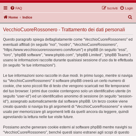
FAQ
Iscriviti
Login
C
Home
Indice
e
VecchioCuoreRossonero - Trattamento dei dati personali
r
c
Questo paragrafo spiega dettagliatamente come “VecchioCuoreRossonero” ed
eventuali affiliati (in seguito “noi”, “nostro”, “VecchioCuoreRossonero”,
a
“https://www.vecchiocuorerossonero.com/forum”) e phpBB (in seguito “essi”,
“loro”, “phpBB software”, “www.phpbb.com”, “phpBB Limited”, “phpBB Teams”)
usano le informazioni raccolte durante qualsiasi sessione d’uso da te effettuata
(in seguito “le tue informazioni”).
Le tue informazioni sono raccolte in due modi. In primo luogo, mentre si naviga
su “VecchioCuoreRossonero” il software phpBB creerà un certo numero di
cookie, che sono piccoli file di testo che vengono scaricati nei file temporanei
del tuo browser. I primi due cookie contengono solo un identificativo utente (in
seguito “user-id”) ed un identificativo anonimo di sessione (in seguito “session-
id”), assegnato automaticamente dal software phpBB. Un terzo cookie viene
creato quando si naviga tra gli argomenti di “VecchioCuoreRossonero” e viene
usato per memorizzare gli argomenti letti da quelli ancora da leggere, quindi
agevolando la lettura nelle tue visite future.
Possiamo anche generare cookie esterni al software phpBB mentre navighi su
“VecchioCuoreRossonero”, benché questi siano estranei agli scopi di questo