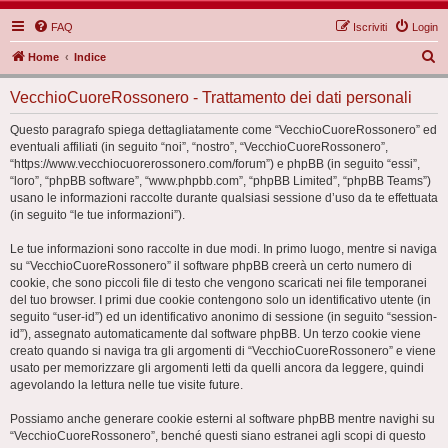
FAQ
Iscriviti
Login
C
Home
Indice
e
VecchioCuoreRossonero - Trattamento dei dati personali
r
c
Questo paragrafo spiega dettagliatamente come “VecchioCuoreRossonero” ed
eventuali affiliati (in seguito “noi”, “nostro”, “VecchioCuoreRossonero”,
a
“https://www.vecchiocuorerossonero.com/forum”) e phpBB (in seguito “essi”,
“loro”, “phpBB software”, “www.phpbb.com”, “phpBB Limited”, “phpBB Teams”)
usano le informazioni raccolte durante qualsiasi sessione d’uso da te effettuata
(in seguito “le tue informazioni”).
Le tue informazioni sono raccolte in due modi. In primo luogo, mentre si naviga
su “VecchioCuoreRossonero” il software phpBB creerà un certo numero di
cookie, che sono piccoli file di testo che vengono scaricati nei file temporanei
del tuo browser. I primi due cookie contengono solo un identificativo utente (in
seguito “user-id”) ed un identificativo anonimo di sessione (in seguito “session-
id”), assegnato automaticamente dal software phpBB. Un terzo cookie viene
creato quando si naviga tra gli argomenti di “VecchioCuoreRossonero” e viene
usato per memorizzare gli argomenti letti da quelli ancora da leggere, quindi
agevolando la lettura nelle tue visite future.
Possiamo anche generare cookie esterni al software phpBB mentre navighi su
“VecchioCuoreRossonero”, benché questi siano estranei agli scopi di questo