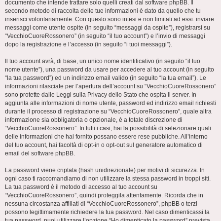
documento che intende trattare solo quelli creati dal software phpBB. Il
secondo metodo di raccolta delle tue informazioni è dato da quello che tu
inserisci volontariamente. Con questo sono intesi e non limitati ad essi: inviare
messaggi come utente ospite (in seguito “messaggi da ospite”), registrarsi su
“VecchioCuoreRossonero” (in seguito “il tuo account”) e l’invio di messaggi
dopo la registrazione e l’accesso (in seguito “i tuoi messaggi”).
Il tuo account avrà, di base, un unico nome identificativo (in seguito “il tuo
nome utente”), una password da usare per accedere al tuo account (in seguito
“la tua password”) ed un indirizzo email valido (in seguito “la tua email”). Le
informazioni rilasciate per l’apertura dell’account su “VecchioCuoreRossonero”
sono protette dalle Leggi sulla Privacy dello Stato che ospita il server. In
aggiunta alle informazioni di nome utente, password ed indirizzo email richiesti
durante il processo di registrazione su “VecchioCuoreRossonero”, quale altra
informazione sia obbligatoria o opzionale, è a totale discrezione di
“VecchioCuoreRossonero”. In tutti i casi, hai la possibilità di selezionare quali
delle informazioni che hai fornito possano essere rese pubbliche. All’interno
del tuo account, hai facoltà di opt-in o opt-out sul generatore automatico di
email del software phpBB.
La password viene criptata (hash unidirezionale) per motivi di sicurezza. In
ogni caso ti raccomandiamo di non utilizzare la stessa password in troppi siti.
La tua password è il metodo di accesso al tuo account su
“VecchioCuoreRossonero”, quindi proteggila attentamente. Ricorda che in
nessuna circostanza affiliati di “VecchioCuoreRossonero”, phpBB o terzi
possono legittimamente richiedere la tua password. Nel caso dimenticassi la
tua password, puoi utilizzare l’opzione “Ho dimenticato la password” prevista