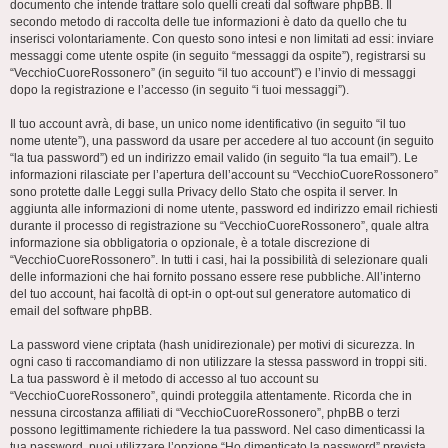
documento che intende trattare solo quelli creati dal software phpBB. Il
secondo metodo di raccolta delle tue informazioni è dato da quello che tu
inserisci volontariamente. Con questo sono intesi e non limitati ad essi: inviare
messaggi come utente ospite (in seguito “messaggi da ospite”), registrarsi su
“VecchioCuoreRossonero” (in seguito “il tuo account”) e l’invio di messaggi
dopo la registrazione e l’accesso (in seguito “i tuoi messaggi”).
Il tuo account avrà, di base, un unico nome identificativo (in seguito “il tuo
nome utente”), una password da usare per accedere al tuo account (in seguito
“la tua password”) ed un indirizzo email valido (in seguito “la tua email”). Le
informazioni rilasciate per l’apertura dell’account su “VecchioCuoreRossonero”
sono protette dalle Leggi sulla Privacy dello Stato che ospita il server. In
aggiunta alle informazioni di nome utente, password ed indirizzo email richiesti
durante il processo di registrazione su “VecchioCuoreRossonero”, quale altra
informazione sia obbligatoria o opzionale, è a totale discrezione di
“VecchioCuoreRossonero”. In tutti i casi, hai la possibilità di selezionare quali
delle informazioni che hai fornito possano essere rese pubbliche. All’interno
del tuo account, hai facoltà di opt-in o opt-out sul generatore automatico di
email del software phpBB.
La password viene criptata (hash unidirezionale) per motivi di sicurezza. In
ogni caso ti raccomandiamo di non utilizzare la stessa password in troppi siti.
La tua password è il metodo di accesso al tuo account su
“VecchioCuoreRossonero”, quindi proteggila attentamente. Ricorda che in
nessuna circostanza affiliati di “VecchioCuoreRossonero”, phpBB o terzi
possono legittimamente richiedere la tua password. Nel caso dimenticassi la
tua password, puoi utilizzare l’opzione “Ho dimenticato la password” prevista