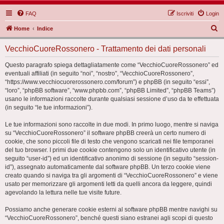
FAQ
Iscriviti
Login
C
Home
Indice
e
VecchioCuoreRossonero - Trattamento dei dati personali
r
c
Questo paragrafo spiega dettagliatamente come “VecchioCuoreRossonero” ed
eventuali affiliati (in seguito “noi”, “nostro”, “VecchioCuoreRossonero”,
a
“https://www.vecchiocuorerossonero.com/forum”) e phpBB (in seguito “essi”,
“loro”, “phpBB software”, “www.phpbb.com”, “phpBB Limited”, “phpBB Teams”)
usano le informazioni raccolte durante qualsiasi sessione d’uso da te effettuata
(in seguito “le tue informazioni”).
Le tue informazioni sono raccolte in due modi. In primo luogo, mentre si naviga
su “VecchioCuoreRossonero” il software phpBB creerà un certo numero di
cookie, che sono piccoli file di testo che vengono scaricati nei file temporanei
del tuo browser. I primi due cookie contengono solo un identificativo utente (in
seguito “user-id”) ed un identificativo anonimo di sessione (in seguito “session-
id”), assegnato automaticamente dal software phpBB. Un terzo cookie viene
creato quando si naviga tra gli argomenti di “VecchioCuoreRossonero” e viene
usato per memorizzare gli argomenti letti da quelli ancora da leggere, quindi
agevolando la lettura nelle tue visite future.
Possiamo anche generare cookie esterni al software phpBB mentre navighi su
“VecchioCuoreRossonero”, benché questi siano estranei agli scopi di questo