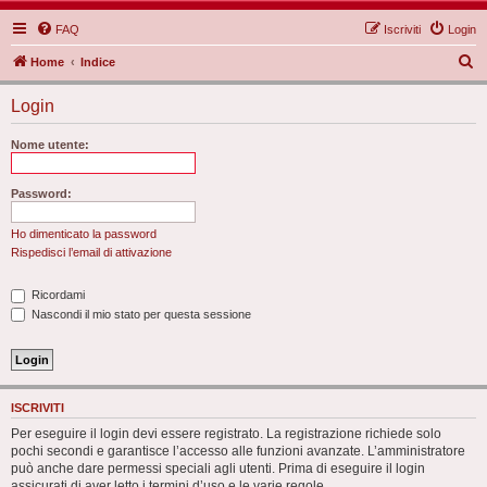
FAQ
Iscriviti
Login
C
Home
Indice
e
Login
r
c
Nome utente:
a
Password:
Ho dimenticato la password
Rispedisci l’email di attivazione
Ricordami
Nascondi il mio stato per questa sessione
ISCRIVITI
Per eseguire il login devi essere registrato. La registrazione richiede solo
pochi secondi e garantisce l’accesso alle funzioni avanzate. L’amministratore
può anche dare permessi speciali agli utenti. Prima di eseguire il login
assicurati di aver letto i termini d’uso e le varie regole.