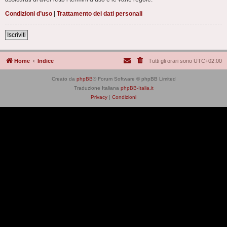
Condizioni d’uso
|
Trattamento dei dati personali
Iscriviti
Home
Indice
Tutti gli orari sono
UTC+02:00
Creato da
phpBB
® Forum Software © phpBB Limited
Traduzione Italiana
phpBB-Italia.it
Privacy
|
Condizioni