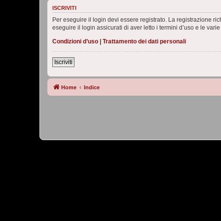
ISCRIVITI
Per eseguire il login devi essere registrato. La registrazione r
eseguire il login assicurati di aver letto i termini d’uso e le varie
Condizioni d’uso
|
Trattamento dei dati personali
Iscriviti
Home
Indice