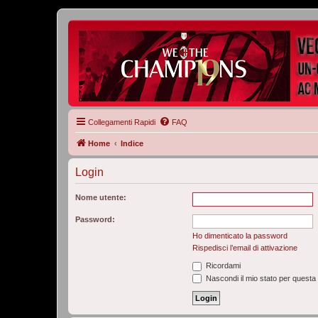
Collegamenti Rapidi
FAQ
Home
Indice
Login
Nome utente:
Password:
Ho dimenticato la password
Rispedisci l’email di attivazione
Ricordami
Nascondi il mio stato per questa