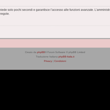
ichiede solo pochi secondi e garantisce l’accesso alle funzioni avanzate. L’amminist
 regole.
Creato da
phpBB
® Forum Software © phpBB Limited
Traduzione Italiana
phpBB-Italia.it
Privacy
|
Condizioni