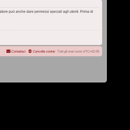
ratore può anche dare permessi speciali agli utenti. Prima di
Contattaci
Cancella cookie
Tutti gli orari sono
UTC+02:00