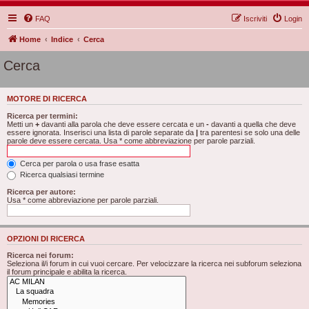
FAQ
Iscriviti
Login
Home
Indice
Cerca
Cerca
MOTORE DI RICERCA
Ricerca per termini:
Metti un
+
davanti alla parola che deve essere cercata e un
-
davanti a quella che deve
essere ignorata. Inserisci una lista di parole separate da
|
tra parentesi se solo una delle
parole deve essere cercata. Usa * come abbreviazione per parole parziali.
Cerca per parola o usa frase esatta
Ricerca qualsiasi termine
Ricerca per autore:
Usa * come abbreviazione per parole parziali.
OPZIONI DI RICERCA
Ricerca nei forum:
Seleziona il/i forum in cui vuoi cercare. Per velocizzare la ricerca nei subforum seleziona
il forum principale e abilita la ricerca.