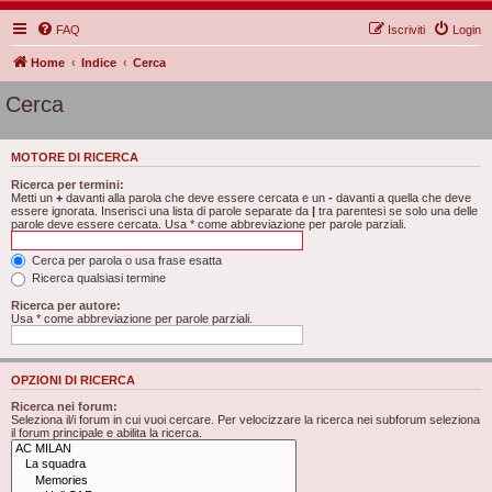
FAQ
Iscriviti
Login
Home
Indice
Cerca
Cerca
MOTORE DI RICERCA
Ricerca per termini:
Metti un
+
davanti alla parola che deve essere cercata e un
-
davanti a quella che deve
essere ignorata. Inserisci una lista di parole separate da
|
tra parentesi se solo una delle
parole deve essere cercata. Usa * come abbreviazione per parole parziali.
Cerca per parola o usa frase esatta
Ricerca qualsiasi termine
Ricerca per autore:
Usa * come abbreviazione per parole parziali.
OPZIONI DI RICERCA
Ricerca nei forum:
Seleziona il/i forum in cui vuoi cercare. Per velocizzare la ricerca nei subforum seleziona
il forum principale e abilita la ricerca.