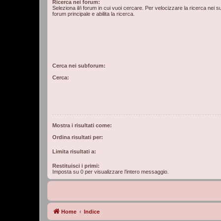
Ricerca nei forum:
Seleziona il/i forum in cui vuoi cercare. Per velocizzare la ricerca nei s
forum principale e abilita la ricerca.
Cerca nei subforum:
Cerca:
Mostra i risultati come:
Ordina risultati per:
Limita risultati a:
Restituisci i primi:
Imposta su 0 per visualizzare l’intero messaggio.
Home
Indice