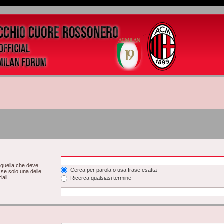
 quella che deve
Cerca per parola o usa frase esatta
 se solo una delle
ali.
Ricerca qualsiasi termine