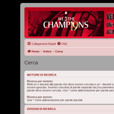
Collegamenti Rapidi
FAQ
Home
Indice
Cerca
Cerca
MOTORE DI RICERCA
Ricerca per termini:
Metti un
+
davanti alla parola che deve essere cercata e un
-
davanti a
essere ignorata. Inserisci una lista di parole separate da
|
tra parentesi
parole deve essere cercata. Usa * come abbreviazione per parole parzi
Ricerca per autore:
Usa * come abbreviazione per parole parziali.
OPZIONI DI RICERCA