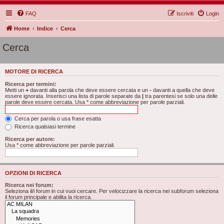
FAQ
Iscriviti
Login
Home
Indice
Cerca
Cerca
MOTORE DI RICERCA
Ricerca per termini:
Metti un
+
davanti alla parola che deve essere cercata e un
-
davanti a quella che deve
essere ignorata. Inserisci una lista di parole separate da
|
tra parentesi se solo una delle
parole deve essere cercata. Usa * come abbreviazione per parole parziali.
Cerca per parola o usa frase esatta
Ricerca qualsiasi termine
Ricerca per autore:
Usa * come abbreviazione per parole parziali.
OPZIONI DI RICERCA
Ricerca nei forum:
Seleziona il/i forum in cui vuoi cercare. Per velocizzare la ricerca nei subforum seleziona
il forum principale e abilita la ricerca.