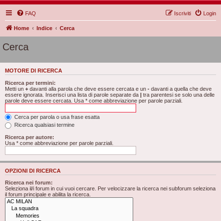
FAQ
Iscriviti
Login
Home
Indice
Cerca
Cerca
MOTORE DI RICERCA
Ricerca per termini:
Metti un
+
davanti alla parola che deve essere cercata e un
-
davanti a quella che deve
essere ignorata. Inserisci una lista di parole separate da
|
tra parentesi se solo una delle
parole deve essere cercata. Usa * come abbreviazione per parole parziali.
Cerca per parola o usa frase esatta
Ricerca qualsiasi termine
Ricerca per autore:
Usa * come abbreviazione per parole parziali.
OPZIONI DI RICERCA
Ricerca nei forum:
Seleziona il/i forum in cui vuoi cercare. Per velocizzare la ricerca nei subforum seleziona
il forum principale e abilita la ricerca.