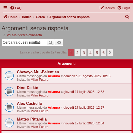
FAQ
Iscriviti
Login
C
Home
Indice
Cerca
Argomenti senza risposta
e
Argomenti senza risposta
r
Vai alla ricerca avanzata
c
Cerca
Ricerca avanzata
a
1
2
3
4
5
6
Prossimo
La ricerca ha trovato 127 risultati
Argomenti
Cheveyo Mul-Balentien
Ultimo messaggio da
Arianna
«
domenica 31 agosto 2025, 18:15
Inviato in
Milan Futuro
Dino Delkić
Ultimo messaggio da
Arianna
«
giovedì 17 luglio 2025, 12:58
Inviato in
Milan Futuro
Alex Castiello
Ultimo messaggio da
Arianna
«
giovedì 17 luglio 2025, 12:57
Inviato in
Milan Futuro
Matteo Pittarella
Ultimo messaggio da
Arianna
«
giovedì 17 luglio 2025, 12:54
Inviato in
Milan Futuro