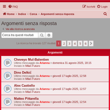
FAQ
Iscriviti
Login
C
Home
Indice
Cerca
Argomenti senza risposta
e
Argomenti senza risposta
r
Vai alla ricerca avanzata
c
Cerca
Ricerca avanzata
a
1
2
3
4
5
6
Prossimo
La ricerca ha trovato 127 risultati
Argomenti
Cheveyo Mul-Balentien
Ultimo messaggio da
Arianna
«
domenica 31 agosto 2025, 18:15
Inviato in
Milan Futuro
Dino Delkić
Ultimo messaggio da
Arianna
«
giovedì 17 luglio 2025, 12:58
Inviato in
Milan Futuro
Alex Castiello
Ultimo messaggio da
Arianna
«
giovedì 17 luglio 2025, 12:57
Inviato in
Milan Futuro
Matteo Pittarella
Ultimo messaggio da
Arianna
«
giovedì 17 luglio 2025, 12:54
Inviato in
Milan Futuro