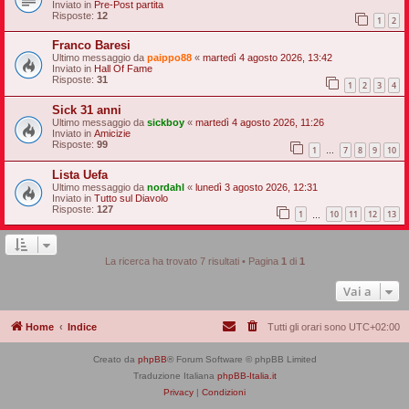
Inviato in
Pre-Post partita
Risposte:
12
1
2
Franco Baresi
Ultimo messaggio da
paippo88
«
martedì 4 agosto 2026, 13:42
Inviato in
Hall Of Fame
Risposte:
31
1
2
3
4
Sick 31 anni
Ultimo messaggio da
sickboy
«
martedì 4 agosto 2026, 11:26
Inviato in
Amicizie
Risposte:
99
1
7
8
9
10
…
Lista Uefa
Ultimo messaggio da
nordahl
«
lunedì 3 agosto 2026, 12:31
Inviato in
Tutto sul Diavolo
Risposte:
127
1
10
11
12
13
…
La ricerca ha trovato 7 risultati • Pagina
1
di
1
Vai a
Home
Indice
Tutti gli orari sono
UTC+02:00
Creato da
phpBB
® Forum Software © phpBB Limited
Traduzione Italiana
phpBB-Italia.it
Privacy
|
Condizioni