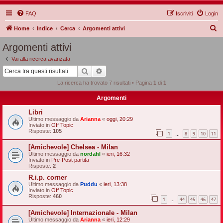
FAQ
Iscriviti
Login
C
Home
Indice
Cerca
Argomenti attivi
e
Argomenti attivi
r
Vai alla ricerca avanzata
c
Cerca
Ricerca avanzata
a
La ricerca ha trovato 7 risultati • Pagina
1
di
1
Argomenti
Libri
Ultimo messaggio da
Arianna
«
oggi, 20:29
Inviato in
Off Topic
Risposte:
105
1
8
9
10
11
…
[Amichevole] Chelsea - Milan
Ultimo messaggio da
nordahl
«
ieri, 16:32
Inviato in
Pre-Post partita
Risposte:
2
R.i.p. corner
Ultimo messaggio da
Puddu
«
ieri, 13:38
Inviato in
Off Topic
Risposte:
460
1
44
45
46
47
…
[Amichevole] Internazionale - Milan
Ultimo messaggio da
Arianna
«
ieri, 12:29