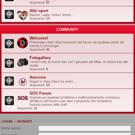
Argomenti:
67
Altri sport
Basket, rugby, motori, tennis...
Argomenti:
14
COMMUNITY
Welcome!
Presentati a tutti i tifosi rossoneri del forum, da qualsiasi parte del
mondo tu provenga!
Argomenti:
41
Fotogallery
I nostri volti, le nostre foto con i giocatori del Milan, le nostre foto allo
stadio.
Argomenti:
6
Amicizie
Auguri e chiacchiere tra amici...
Argomenti:
53
SOS Forum
Segnala qui qualsiasi problema o malfunzionamento connesso
all'utilizzo del forum e per idee e proposte che richiedono
l'autorizzazione dello staff.
Argomenti:
12
LOGIN
•
ISCRIVITI
Nome utente:
Password: