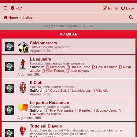
FAQ
Iscriviti
Login
C
Home
Indice
e
Oggi è sabato 8 agosto 2026, 9:43
r
AC MILAN
c
Calciomercato
a
Tutto il mercato Rossonero
Argomenti:
98
La squadra
I giocatori del passato e del presente
Subforum:
Memories
,
Hall Of Fame
,
Hall Of Shame
,
Rosa
attuale
,
Milan Futuro
,
Loan players
Argomenti:
261
Il Club
Società, tifosi, centro sportivo
Subforum:
Curva Sud
,
La dirigenza
,
Milanello
Argomenti:
55
Le partite Rossonere
Commenti, giudizi e pagelle
Subforum:
Pre-Post partita
,
Pagelle
,
Scopino d'oro
,
Diavoletto rossonero
Argomenti:
1996
Tutto sul Diavolo
Chiacchere da bar sul Milan, discutendo su tutto ciò che non è
riconducibile alle categorie già esistenti