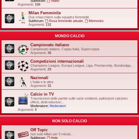
Subforum:
Video
Argomenti:
106
Milan Femminile
Due chiacchiere sulla squadra femminile
Subforum:
Rosa femminile attuale
,
Memories
Argomenti:
132
MONDO CALCIO
Campionato italiano
Campionato italiano, Coppa Italia, Supercoppa
Argomenti:
38
Competizioni internazionali
Champions League, Europa League, Liga, Premiership, Bundesliga...
Argomenti:
29
Nazionali
L'Italia e le altre
Argomenti:
32
Calcio in TV
Trasmissioni delle partite sulle varie emittenti, palinstesti calcistici
offerti, diritti televisivi...
Moderatore:
Moderatori
Argomenti:
4
NON SOLO CALCIO
Off Topic
non solo Milan per 5 minuti...
Subforum:
Help