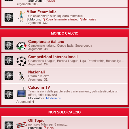
Subforum:
Video
Argomenti:
106
Milan Femminile
Due chiacchiere sulla squadra femminile
Subforum:
Rosa femminile attuale
,
Memories
Argomenti:
132
MONDO CALCIO
Campionato italiano
Campionato italiano, Coppa Italia, Supercoppa
Argomenti:
38
Competizioni internazionali
Champions League, Europa League, Liga, Premiership, Bundesliga...
Argomenti:
29
Nazionali
L'Italia e le altre
Argomenti:
32
Calcio in TV
Trasmissioni delle partite sulle varie emittenti, palinstesti calcistici
offerti, diritti televisivi...
Moderatore:
Moderatori
Argomenti:
4
NON SOLO CALCIO
Off Topic
non solo Milan per 5 minuti...
Subforum:
Help