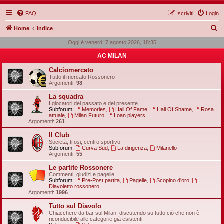
FAQ
Iscriviti
Login
C
Home
Indice
e
Oggi è venerdì 7 agosto 2026, 18:35
r
AC MILAN
c
Calciomercato
a
Tutto il mercato Rossonero
Argomenti:
98
La squadra
I giocatori del passato e del presente
Subforum:
Memories
,
Hall Of Fame
,
Hall Of Shame
,
Rosa
attuale
,
Milan Futuro
,
Loan players
Argomenti:
261
Il Club
Società, tifosi, centro sportivo
Subforum:
Curva Sud
,
La dirigenza
,
Milanello
Argomenti:
55
Le partite Rossonere
Commenti, giudizi e pagelle
Subforum:
Pre-Post partita
,
Pagelle
,
Scopino d'oro
,
Diavoletto rossonero
Argomenti:
1996
Tutto sul Diavolo
Chiacchere da bar sul Milan, discutendo su tutto ciò che non è
riconducibile alle categorie già esistenti