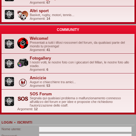
Argomenti:
67
Altri sport
Basket, rugby, motori, tennis...
Argomenti:
14
COMMUNITY
Welcome!
Presentati a tutti i tifosi rossoneri del forum, da qualsiasi parte del
mondo tu provenga!
Argomenti:
41
Fotogallery
I nostri volti, le nostre foto con i giocatori del Milan, le nostre foto allo
stadio.
Argomenti:
6
Amicizie
Auguri e chiacchiere tra amici...
Argomenti:
53
SOS Forum
Segnala qui qualsiasi problema o malfunzionamento connesso
all'utilizzo del forum e per idee e proposte che richiedono
l'autorizzazione dello staff.
Argomenti:
12
LOGIN
•
ISCRIVITI
Nome utente:
Password: