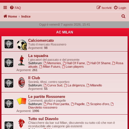
FAQ
Iscriviti
Login
C
Home
Indice
e
Oggi è venerdì 7 agosto 2026, 15:41
r
AC MILAN
c
Calciomercato
a
Tutto il mercato Rossonero
Argomenti:
98
La squadra
I giocatori del passato e del presente
Subforum:
Memories
,
Hall Of Fame
,
Hall Of Shame
,
Rosa
attuale
,
Milan Futuro
,
Loan players
Argomenti:
261
Il Club
Società, tifosi, centro sportivo
Subforum:
Curva Sud
,
La dirigenza
,
Milanello
Argomenti:
55
Le partite Rossonere
Commenti, giudizi e pagelle
Subforum:
Pre-Post partita
,
Pagelle
,
Scopino d'oro
,
Diavoletto rossonero
Argomenti:
1996
Tutto sul Diavolo
Chiacchere da bar sul Milan, discutendo su tutto ciò che non è
riconducibile alle categorie già esistenti