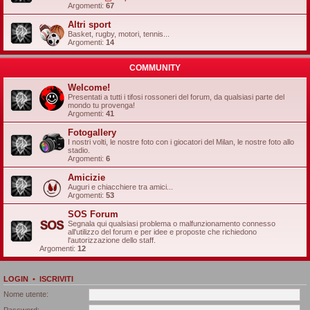
Argomenti:
67
Altri sport
Basket, rugby, motori, tennis...
Argomenti:
14
COMMUNITY
Welcome!
Presentati a tutti i tifosi rossoneri del forum, da qualsiasi parte del
mondo tu provenga!
Argomenti:
41
Fotogallery
I nostri volti, le nostre foto con i giocatori del Milan, le nostre foto allo
stadio.
Argomenti:
6
Amicizie
Auguri e chiacchiere tra amici...
Argomenti:
53
SOS Forum
Segnala qui qualsiasi problema o malfunzionamento connesso
all'utilizzo del forum e per idee e proposte che richiedono
l'autorizzazione dello staff.
Argomenti:
12
LOGIN
•
ISCRIVITI
Nome utente:
Password: