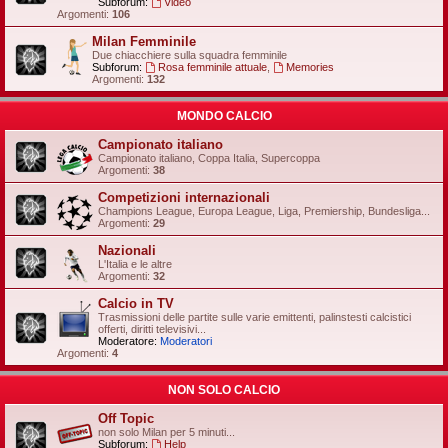
Subforum:
Video
Argomenti:
106
Milan Femminile
Due chiacchiere sulla squadra femminile
Subforum:
Rosa femminile attuale
,
Memories
Argomenti:
132
MONDO CALCIO
Campionato italiano
Campionato italiano, Coppa Italia, Supercoppa
Argomenti:
38
Competizioni internazionali
Champions League, Europa League, Liga, Premiership, Bundesliga...
Argomenti:
29
Nazionali
L'Italia e le altre
Argomenti:
32
Calcio in TV
Trasmissioni delle partite sulle varie emittenti, palinstesti calcistici
offerti, diritti televisivi...
Moderatore:
Moderatori
Argomenti:
4
NON SOLO CALCIO
Off Topic
non solo Milan per 5 minuti...
Subforum:
Help