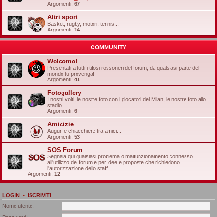
Argomenti:
67
Altri sport
Basket, rugby, motori, tennis...
Argomenti:
14
COMMUNITY
Welcome!
Presentati a tutti i tifosi rossoneri del forum, da qualsiasi parte del
mondo tu provenga!
Argomenti:
41
Fotogallery
I nostri volti, le nostre foto con i giocatori del Milan, le nostre foto allo
stadio.
Argomenti:
6
Amicizie
Auguri e chiacchiere tra amici...
Argomenti:
53
SOS Forum
Segnala qui qualsiasi problema o malfunzionamento connesso
all'utilizzo del forum e per idee e proposte che richiedono
l'autorizzazione dello staff.
Argomenti:
12
LOGIN
•
ISCRIVITI
Nome utente:
Password: