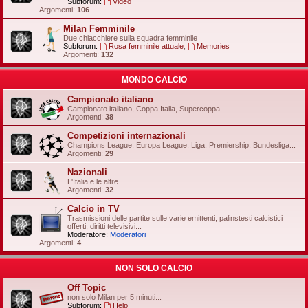
Subforum:
Video
Argomenti:
106
Milan Femminile
Due chiacchiere sulla squadra femminile
Subforum:
Rosa femminile attuale
,
Memories
Argomenti:
132
MONDO CALCIO
Campionato italiano
Campionato italiano, Coppa Italia, Supercoppa
Argomenti:
38
Competizioni internazionali
Champions League, Europa League, Liga, Premiership, Bundesliga...
Argomenti:
29
Nazionali
L'Italia e le altre
Argomenti:
32
Calcio in TV
Trasmissioni delle partite sulle varie emittenti, palinstesti calcistici
offerti, diritti televisivi...
Moderatore:
Moderatori
Argomenti:
4
NON SOLO CALCIO
Off Topic
non solo Milan per 5 minuti...
Subforum:
Help