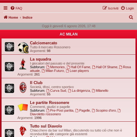
FAQ
Iscriviti
Login
C
Home
Indice
e
Oggi è giovedì 6 agosto 2026, 17:48
r
AC MILAN
c
Calciomercato
a
Tutto il mercato Rossonero
Argomenti:
98
La squadra
I giocatori del passato e del presente
Subforum:
Memories
,
Hall Of Fame
,
Hall Of Shame
,
Rosa
attuale
,
Milan Futuro
,
Loan players
Argomenti:
261
Il Club
Società, tifosi, centro sportivo
Subforum:
Curva Sud
,
La dirigenza
,
Milanello
Argomenti:
55
Le partite Rossonere
Commenti, giudizi e pagelle
Subforum:
Pre-Post partita
,
Pagelle
,
Scopino d'oro
,
Diavoletto rossonero
Argomenti:
1996
Tutto sul Diavolo
Chiacchere da bar sul Milan, discutendo su tutto ciò che non è
riconducibile alle categorie già esistenti