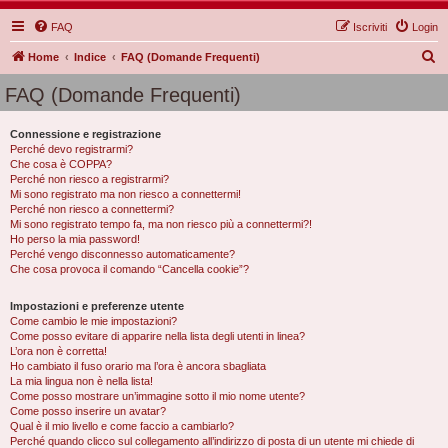
FAQ
Iscriviti
Login
C
Home
Indice
FAQ (Domande Frequenti)
e
FAQ (Domande Frequenti)
r
c
Connessione e registrazione
Perché devo registrarmi?
a
Che cosa è COPPA?
Perché non riesco a registrarmi?
Mi sono registrato ma non riesco a connettermi!
Perché non riesco a connettermi?
Mi sono registrato tempo fa, ma non riesco più a connettermi?!
Ho perso la mia password!
Perché vengo disconnesso automaticamente?
Che cosa provoca il comando “Cancella cookie”?
Impostazioni e preferenze utente
Come cambio le mie impostazioni?
Come posso evitare di apparire nella lista degli utenti in linea?
L’ora non è corretta!
Ho cambiato il fuso orario ma l’ora è ancora sbagliata
La mia lingua non è nella lista!
Come posso mostrare un’immagine sotto il mio nome utente?
Come posso inserire un avatar?
Qual è il mio livello e come faccio a cambiarlo?
Perché quando clicco sul collegamento all’indirizzo di posta di un utente mi chiede di