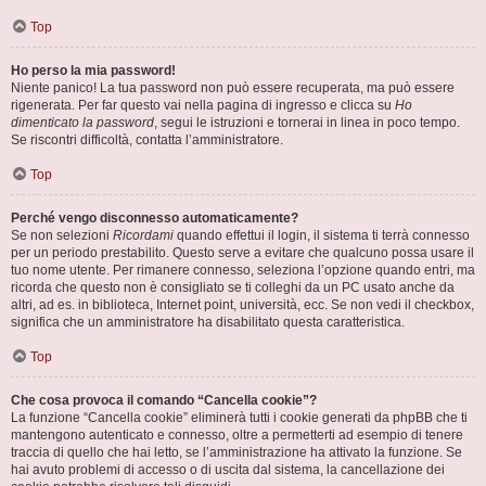
Top
Ho perso la mia password!
Niente panico! La tua password non può essere recuperata, ma può essere
rigenerata. Per far questo vai nella pagina di ingresso e clicca su
Ho
dimenticato la password
, segui le istruzioni e tornerai in linea in poco tempo.
Se riscontri difficoltà, contatta l’amministratore.
Top
Perché vengo disconnesso automaticamente?
Se non selezioni
Ricordami
quando effettui il login, il sistema ti terrà connesso
per un periodo prestabilito. Questo serve a evitare che qualcuno possa usare il
tuo nome utente. Per rimanere connesso, seleziona l’opzione quando entri, ma
ricorda che questo non è consigliato se ti colleghi da un PC usato anche da
altri, ad es. in biblioteca, Internet point, università, ecc. Se non vedi il checkbox,
significa che un amministratore ha disabilitato questa caratteristica.
Top
Che cosa provoca il comando “Cancella cookie”?
La funzione “Cancella cookie” eliminerà tutti i cookie generati da phpBB che ti
mantengono autenticato e connesso, oltre a permetterti ad esempio di tenere
traccia di quello che hai letto, se l’amministrazione ha attivato la funzione. Se
hai avuto problemi di accesso o di uscita dal sistema, la cancellazione dei