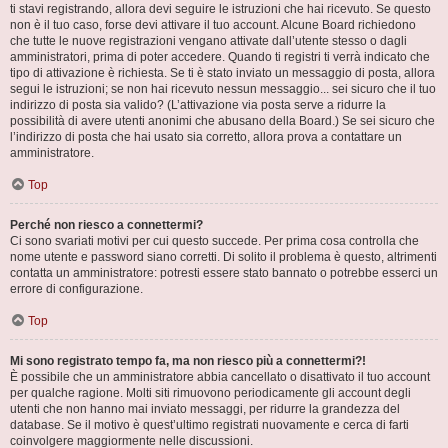
ti stavi registrando, allora devi seguire le istruzioni che hai ricevuto. Se questo
non è il tuo caso, forse devi attivare il tuo account. Alcune Board richiedono
che tutte le nuove registrazioni vengano attivate dall’utente stesso o dagli
amministratori, prima di poter accedere. Quando ti registri ti verrà indicato che
tipo di attivazione è richiesta. Se ti è stato inviato un messaggio di posta, allora
segui le istruzioni; se non hai ricevuto nessun messaggio... sei sicuro che il tuo
indirizzo di posta sia valido? (L’attivazione via posta serve a ridurre la
possibilità di avere utenti anonimi che abusano della Board.) Se sei sicuro che
l’indirizzo di posta che hai usato sia corretto, allora prova a contattare un
amministratore.
Top
Perché non riesco a connettermi?
Ci sono svariati motivi per cui questo succede. Per prima cosa controlla che
nome utente e password siano corretti. Di solito il problema è questo, altrimenti
contatta un amministratore: potresti essere stato bannato o potrebbe esserci un
errore di configurazione.
Top
Mi sono registrato tempo fa, ma non riesco più a connettermi?!
È possibile che un amministratore abbia cancellato o disattivato il tuo account
per qualche ragione. Molti siti rimuovono periodicamente gli account degli
utenti che non hanno mai inviato messaggi, per ridurre la grandezza del
database. Se il motivo è quest’ultimo registrati nuovamente e cerca di farti
coinvolgere maggiormente nelle discussioni.