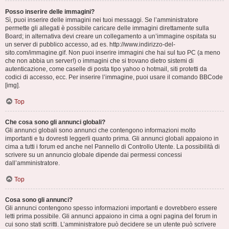
Posso inserire delle immagini?
Sì, puoi inserire delle immagini nei tuoi messaggi. Se l’amministratore
permette gli allegati è possibile caricare delle immagini direttamente sulla
Board; in alternativa devi creare un collegamento a un’immagine ospitata su
un server di pubblico accesso, ad es. http://www.indirizzo-del-
sito.com/immagine.gif. Non puoi inserire immagini che hai sul tuo PC (a meno
che non abbia un server!) o immagini che si trovano dietro sistemi di
autenticazione, come caselle di posta tipo yahoo o hotmail, siti protetti da
codici di accesso, ecc. Per inserire l’immagine, puoi usare il comando BBCode
[img].
Top
Che cosa sono gli annunci globali?
Gli annunci globali sono annunci che contengono informazioni molto
importanti e tu dovresti leggerli quanto prima. Gli annunci globali appaiono in
cima a tutti i forum ed anche nel Pannello di Controllo Utente. La possibilità di
scrivere su un annuncio globale dipende dai permessi concessi
dall’amministratore.
Top
Cosa sono gli annunci?
Gli annunci contengono spesso informazioni importanti e dovrebbero essere
letti prima possibile. Gli annunci appaiono in cima a ogni pagina del forum in
cui sono stati scritti. L’amministratore può decidere se un utente può scrivere