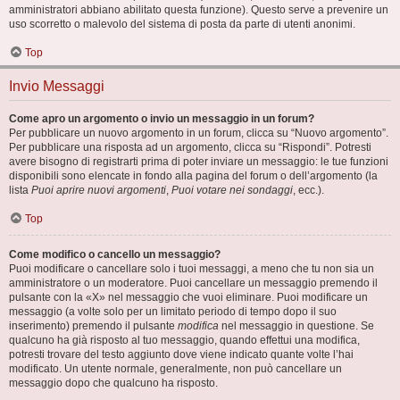
amministratori abbiano abilitato questa funzione). Questo serve a prevenire un
uso scorretto o malevolo del sistema di posta da parte di utenti anonimi.
Top
Invio Messaggi
Come apro un argomento o invio un messaggio in un forum?
Per pubblicare un nuovo argomento in un forum, clicca su “Nuovo argomento”.
Per pubblicare una risposta ad un argomento, clicca su “Rispondi”. Potresti
avere bisogno di registrarti prima di poter inviare un messaggio: le tue funzioni
disponibili sono elencate in fondo alla pagina del forum o dell’argomento (la
lista
Puoi aprire nuovi argomenti
,
Puoi votare nei sondaggi
, ecc.).
Top
Come modifico o cancello un messaggio?
Puoi modificare o cancellare solo i tuoi messaggi, a meno che tu non sia un
amministratore o un moderatore. Puoi cancellare un messaggio premendo il
pulsante con la «X» nel messaggio che vuoi eliminare. Puoi modificare un
messaggio (a volte solo per un limitato periodo di tempo dopo il suo
inserimento) premendo il pulsante
modifica
nel messaggio in questione. Se
qualcuno ha già risposto al tuo messaggio, quando effettui una modifica,
potresti trovare del testo aggiunto dove viene indicato quante volte l’hai
modificato. Un utente normale, generalmente, non può cancellare un
messaggio dopo che qualcuno ha risposto.