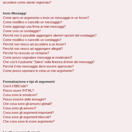
accedere come utente registrato?
Invio Messaggi
Come apro un argomento o invio un messaggio in un forum?
Come modifico o cancello un messaggio?
Come aggiungo una firma ai miei messaggi?
Come creo un sondaggio?
Perché non è possibile aggiungere ulteriori opzioni del sondaggio?
Come modifico o cancello un sondaggio?
Perché non riesco ad accedere a un forum?
Perché non riesco ad aggiungere allegati?
Perché ho ricevuto un richiamo?
Come posso segnalare messaggi ai moderatori?
Che cos’è il pulsante “Salva” nella finestra di invio dei messaggi?
Perché il mio messaggio deve essere approvato?
Come posso spostare in cima un mio argomento?
Formattazione e tipi di argomenti
Cos’è il BBCode?
Posso usare l’HTML?
Cosa sono le emoticon?
Posso inserire delle immagini?
Che cosa sono gli annunci globali?
Cosa sono gli annunci?
Cosa sono gli argomenti importanti?
Cosa sono gli argomenti bloccati?
Che cosa sono le icone argomento?