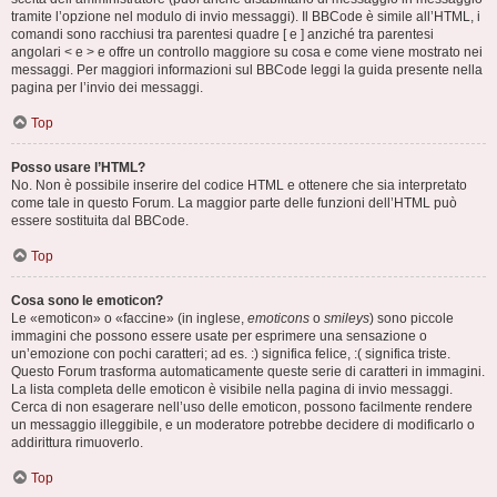
tramite l’opzione nel modulo di invio messaggi). Il BBCode è simile all’HTML, i
comandi sono racchiusi tra parentesi quadre [ e ] anziché tra parentesi
angolari < e > e offre un controllo maggiore su cosa e come viene mostrato nei
messaggi. Per maggiori informazioni sul BBCode leggi la guida presente nella
pagina per l’invio dei messaggi.
Top
Posso usare l’HTML?
No. Non è possibile inserire del codice HTML e ottenere che sia interpretato
come tale in questo Forum. La maggior parte delle funzioni dell’HTML può
essere sostituita dal BBCode.
Top
Cosa sono le emoticon?
Le «emoticon» o «faccine» (in inglese,
emoticons
o
smileys
) sono piccole
immagini che possono essere usate per esprimere una sensazione o
un’emozione con pochi caratteri; ad es. :) significa felice, :( significa triste.
Questo Forum trasforma automaticamente queste serie di caratteri in immagini.
La lista completa delle emoticon è visibile nella pagina di invio messaggi.
Cerca di non esagerare nell’uso delle emoticon, possono facilmente rendere
un messaggio illeggibile, e un moderatore potrebbe decidere di modificarlo o
addirittura rimuoverlo.
Top