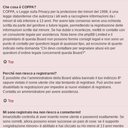
Che cosa è COPPA?
COPPA, o Legge sulla Privacy per la protezione dei minori del 1998, è una
legge statunitense che autorizza i siti web a raccogliere informazioni da i
minori di età inferiore a 13 anni. Per avere tale consenso serve una richiesta
scritta da parte del genitore o tutore legale, permettendo la registrazione delle
informazioni scritte dal minore. Se hai dubbi o incertezze, mettiti in contatto con
un consulente legale per assistenza. Nota bene che phpBB Limited e il
proprietario di questa Board non possono fornire consigli legali e non sono un
punto di contatto per questioni legali di qualsiasi tipo, ad eccezione di quanto
indicato nella domanda “Chi devo contattare per segnalare abusi e/o per
questioni d’ordine legale concernenti questa Board?”.
Top
Perché non riesco a registrarmi?
È possibile che l’amministratore della Board abbia bannato il tuo indirizzo IP
oppure vietato il nome utente che stai tentando di registrare. Può anche aver
disabilitato le registrazioni per impedire ai nuovi visitatori di registrarsi.
Contatta un amministratore per avere assistenza.
Top
Mi sono registrato ma non riesco a connettermi!
Innanzitutto controlla di aver inserito nome utente e password esattamente. Se
sono corretti, allora possono esser successe un paio di cose: se il supporto
«registrazione minore» è abilitato e hai cliccato su
Ho meno di 13 anni
mentre